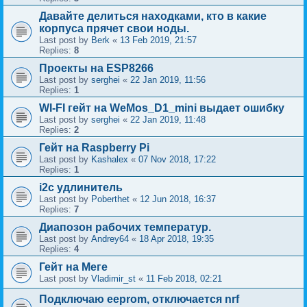
Давайте делиться находками, кто в какие
корпуса прячет свои ноды.
Last post by
Berk
«
13 Feb 2019, 21:57
Replies:
8
Проекты на ESP8266
Last post by
serghei
«
22 Jan 2019, 11:56
Replies:
1
WI-FI гейт на WeMos_D1_mini выдает ошибку
Last post by
serghei
«
22 Jan 2019, 11:48
Replies:
2
Гейт на Raspberry Pi
Last post by
Kashalex
«
07 Nov 2018, 17:22
Replies:
1
i2c удлинитель
Last post by
Poberthet
«
12 Jun 2018, 16:37
Replies:
7
Диапозон рабочих температур.
Last post by
Andrey64
«
18 Apr 2018, 19:35
Replies:
4
Гейт на Меге
Last post by
Vladimir_st
«
11 Feb 2018, 02:21
Подключаю eeprom, отключается nrf