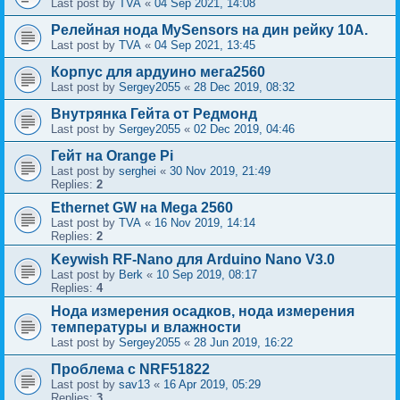
Last post by
TVA
«
04 Sep 2021, 14:08
Релейная нода MySensors на дин рейку 10А.
Last post by
TVA
«
04 Sep 2021, 13:45
Корпус для ардуино мега2560
Last post by
Sergey2055
«
28 Dec 2019, 08:32
Внутрянка Гейта от Редмонд
Last post by
Sergey2055
«
02 Dec 2019, 04:46
Гейт на Orange Pi
Last post by
serghei
«
30 Nov 2019, 21:49
Replies:
2
Ethernet GW на Mega 2560
Last post by
TVA
«
16 Nov 2019, 14:14
Replies:
2
Keywish RF-Nano для Arduino Nano V3.0
Last post by
Berk
«
10 Sep 2019, 08:17
Replies:
4
Нода измерения осадков, нода измерения
температуры и влажности
Last post by
Sergey2055
«
28 Jun 2019, 16:22
Проблема с NRF51822
Last post by
sav13
«
16 Apr 2019, 05:29
Replies:
3