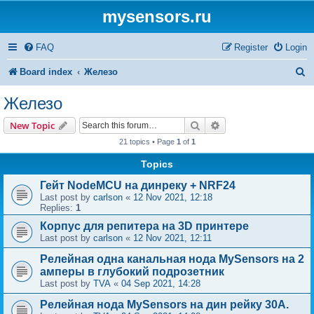
mysensors.ru
FAQ
Register
Login
S
Board index
Железо
e
Железо
a
Search
Advanced search
New Topic
r
21 topics • Page
1
of
1
c
Topics
h
Гейт NodeMCU на динреку + NRF24
Last post by
carlson
«
12 Nov 2021, 12:18
Replies:
1
Корпус для репитера на 3D принтере
Last post by
carlson
«
12 Nov 2021, 12:11
Релейная одна канальная нода MySensors на 2
амперы в глубокий подрозетник
Last post by
TVA
«
04 Sep 2021, 14:28
Релейная нода MySensors на дин рейку 30А.