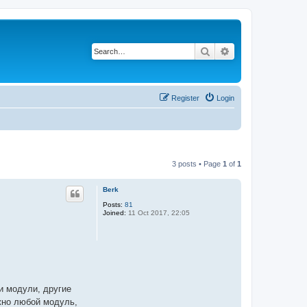
Search
Advanced search
Register
Login
3 posts • Page
1
of
1
Berk
Posts:
81
Joined:
11 Oct 2017, 22:05
и модули, другие
ожно любой модуль,