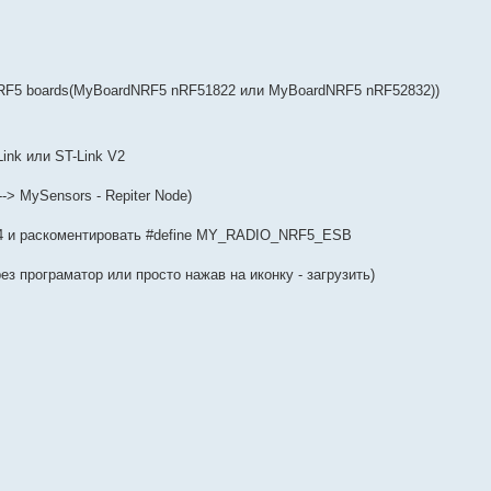
 nRF5 boards(MyBoardNRF5 nRF51822 или MyBoardNRF5 nRF52832))
ink или ST-Link V2
-> MySensors - Repiter Node)
24 и раскоментировать #define MY_RADIO_NRF5_ESB
ез програматор или просто нажав на иконку - загрузить)