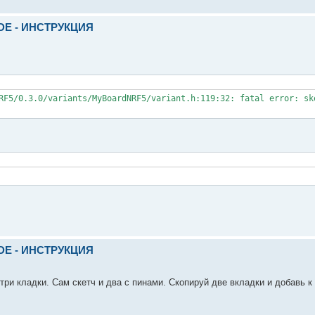
IDE - ИНСТРУКЦИЯ
RF5/0.3.0/variants/MyBoardNRF5/variant.h:119:32: fatal error: ske
IDE - ИНСТРУКЦИЯ
ри кладки. Сам скетч и два с пинами. Скопируй две вкладки и добавь к 