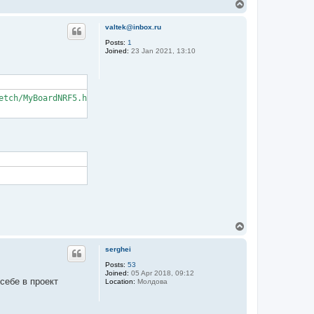
T
o
p
valtek@inbox.ru
Posts:
1
Joined:
23 Jan 2021, 13:10
tch/MyBoardNRF5.h: No such file or directory

T
o
p
serghei
Posts:
53
Joined:
05 Apr 2018, 09:12
себе в проект
Location:
Молдова