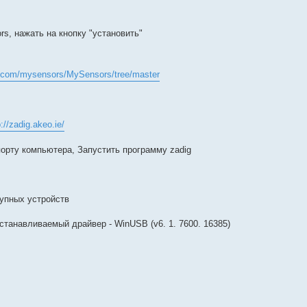
s, нажать на кнопку "установить"
ub.com/mysensors/MySensors/tree/master
p://zadig.akeo.ie/
 порту компьютера, Запустить программу zadig
упных устройств
станавливаемый драйвер - WinUSB (v6. 1. 7600. 16385)