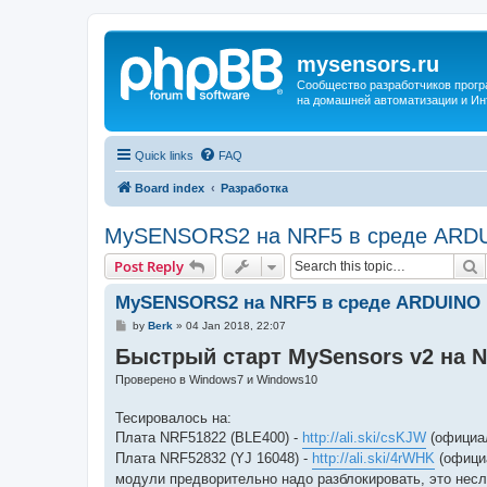
mysensors.ru
Сообщество разработчиков прог
на домашней автоматизации и Ин
Quick links
FAQ
Board index
Разработка
MySENSORS2 на NRF5 в среде ARD
S
Post Reply
MySENSORS2 на NRF5 в среде ARDUINO
P
by
Berk
»
04 Jan 2018, 22:07
o
Быстрый старт MySensors v2 на 
s
t
Проверено в Windows7 и Windows10
Тесировалось на:
Плата NRF51822 (BLE400) -
http://ali.ski/csKJW
(официал
Плата NRF52832 (YJ 16048) -
http://ali.ski/4rWHK
(официа
модули предворительно надо разблокировать, это несл