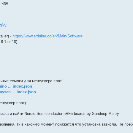
о иде
KqNy
ller) -
https://www.arduino.cc/en/Main/Software
8.1 or 10)
льные ссылки для менеджера плат"
ino ... index.json
mysen ... index.json
менеджер плат)
ска и найти Nordic Semiconductor nRF5 boards by Sandeep Mistry
ерпения, тк в какой-то момент покажется что установка зависла. Не пре