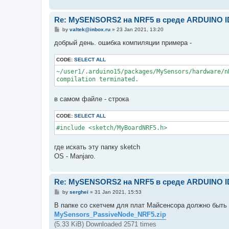
Re: MySENSORS2 на NRF5 в среде ARDUINO 
P
by
valtek@inbox.ru
»
23 Jan 2021, 13:20
o
s
добрый день. ошибка компиляции примера -
t
CODE:
SELECT ALL
~/user1/.arduino15/packages/MySensors/hardware/n
compilation terminated.
в самом файле - строка
CODE:
SELECT ALL
#include <sketch/MyBoardNRF5.h>
где искать эту папку sketch
OS - Manjaro.
Re: MySENSORS2 на NRF5 в среде ARDUINO 
P
by
serghei
»
31 Jan 2021, 15:53
o
s
В папке со скетчем для плат Майсенсора должно быть т
t
MySensors_PassiveNode_NRF5.zip
(5.33 KiB) Downloaded 2571 times