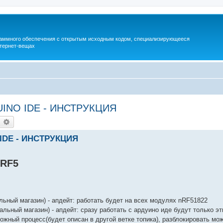
раммного обеспечения с открытым исходным кодом, специализирующееся
тернет-вещах
UINO IDE - ИНСТРУКЦИЯ
earch
Advanced search
 IDE - ИНСТРУКЦИЯ
NRF5
ьный магазин) - апдейт: работать будет на всех модулях nRF51822
льный магазин) - апдейт: сразу работать с ардуино иде будут только эт
ожный процесс(будет описан в другой ветке топика), разблокировать м