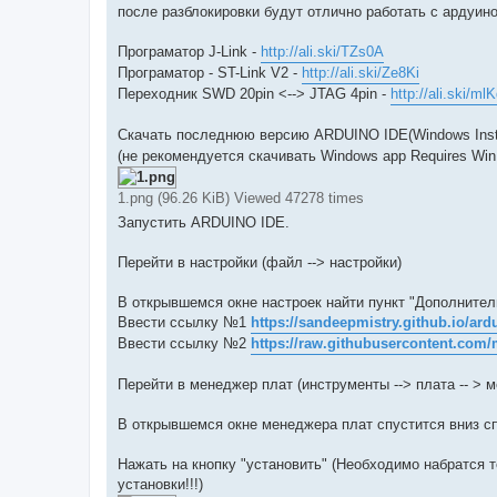
после разблокировки будут отлично работать с ардуин
Програматор J-Link -
http://ali.ski/TZs0A
Програматор - ST-Link V2 -
http://ali.ski/Ze8Ki
Переходник SWD 20pin <--> JTAG 4pin -
http://ali.ski/ml
Скачать последнюю версию ARDUINO IDE(Windows Insta
(не рекомендуется скачивать Windows app Requires Win 
1.png (96.26 KiB) Viewed 47278 times
Запустить ARDUINO IDE.
Перейти в настройки (файл --> настройки)
В открывшемся окне настроек найти пункт "Дополните
Ввести ссылку №1
https://sandeepmistry.github.io/ardu
Ввести ссылку №2
https://raw.githubusercontent.com/
Перейти в менеджер плат (инструменты --> плата -- > 
В открывшемся окне менеджера плат спустится вниз спи
Нажать на кнопку "установить" (Необходимо набратся т
установки!!!)