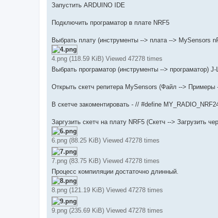
Запустить ARDUINO IDE
Подключить програматор в плате NRF5
Выбрать плату (инструменты --> плата --> MySensors
4.png (118.59 KiB) Viewed 47278 times
Выбрать програматор (инструменты --> програматор) J-L
Открыть скетч репитера MySensors (Файл --> Примеры -
В скетче закоментировать - // #define MY_RADIO_NRF
Заргузить скетч на плату NRF5 (Скетч --> Загрузить чер
6.png (88.25 KiB) Viewed 47278 times
7.png (83.75 KiB) Viewed 47278 times
Процесс компиляции достаточно длинный.
8.png (121.19 KiB) Viewed 47278 times
9.png (235.69 KiB) Viewed 47278 times