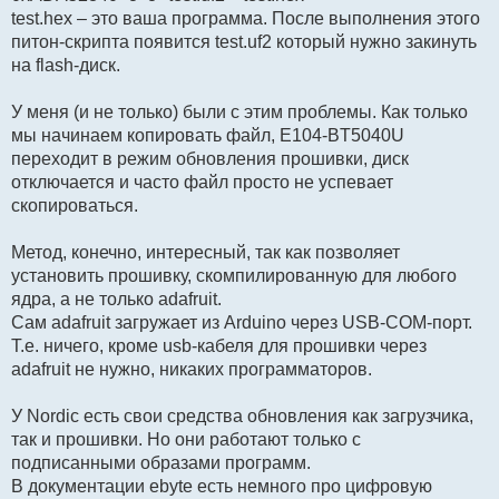
test.hex – это ваша программа. После выполнения этого
питон-скрипта появится test.uf2 который нужно закинуть
на flash-диск.
У меня (и не только) были с этим проблемы. Как только
мы начинаем копировать файл, E104-BT5040U
переходит в режим обновления прошивки, диск
отключается и часто файл просто не успевает
скопироваться.
Метод, конечно, интересный, так как позволяет
установить прошивку, скомпилированную для любого
ядра, а не только adafruit.
Сам adafruit загружает из Arduino через USB-COM-порт.
Т.е. ничего, кроме usb-кабеля для прошивки через
adafruit не нужно, никаких программаторов.
У Nordic есть свои средства обновления как загрузчика,
так и прошивки. Но они работают только с
подписанными образами программ.
В документации ebyte есть немного про цифровую