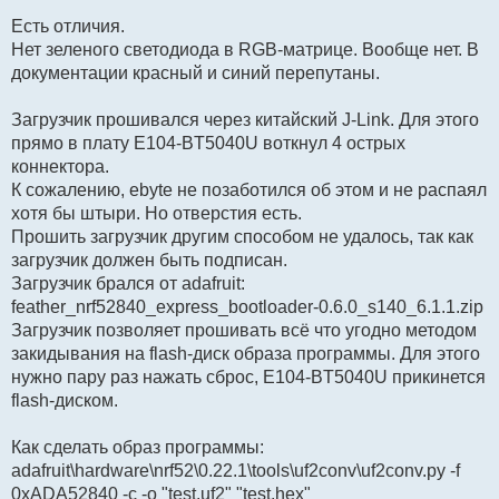
Есть отличия.
Нет зеленого светодиода в RGB-матрице. Вообще нет. В
документации красный и синий перепутаны.
Загрузчик прошивался через китайский J-Link. Для этого
прямо в плату E104-BT5040U воткнул 4 острых
коннектора.
К сожалению, ebyte не позаботился об этом и не распаял
хотя бы штыри. Но отверстия есть.
Прошить загрузчик другим способом не удалось, так как
загрузчик должен быть подписан.
Загрузчик брался от adafruit:
feather_nrf52840_express_bootloader-0.6.0_s140_6.1.1.zip
Загрузчик позволяет прошивать всё что угодно методом
закидывания на flash-диск образа программы. Для этого
нужно пару раз нажать сброс, E104-BT5040U прикинется
flash-диском.
Как сделать образ программы:
adafruit\hardware\nrf52\0.22.1\tools\uf2conv\uf2conv.py -f
0xADA52840 -c -o "test.uf2" "test.hex"