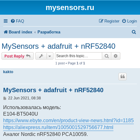
mysensors.ru
FAQ
Register
Login
S
Board index
Разработка
e
MySensors + adafruit + nRF52840
a
Search
Advanced s
Post Reply
r
1 post • Page
1
of
1
c
kakto
h
MySensors + adafruit + nRF52840
P
22 Jun 2021, 08:38
o
s
Использовалась модель:
t
E104-BT5040U
https://www.ebyte.com/en/product-view-news.html?id=1185
https://aliexpress.ru/item/1005001529756677.html
Аналог Nordic nRF52840 PCA10059.