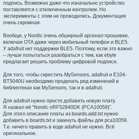
подпись. Возможно даже что изначально устройство
поставляется с отключенным контролем. Но
эксперименты с этим не проводились. Документация
очень скромная.
Вообще, у Nordic очень обширный арсенал прошивки,
включая OTA даже через мобильный телефон и BLE5.
У adafruit нет поддержки BLE5. Поэтому, если это важно
– лучше попытаться разобраться с тем, как ebyte
предлагает решить проблему цифровой подписи.
Для того, чтобы скрестить MySensors, adafruit и E104-
BT5040U необходимо проделать ряд изменений в
библиотеках как MySensors, так и в adafruit.
Для adafruit нужно просто добавить новую плату.
Я назвал её “Nordic nRF52840DK (PCA10059)”.
Для этого описание платы из boards.add.txt нужно
добавить в boards.txt и закинуть файлы для pca10059.
Т.е. ничего править в коде adafruit не нужно. Всё
оригинальное.