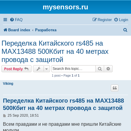
mysensors.ru
FAQ
Register
Login
S
Board index
Разработка
e
Переделка Китайского rs485 на
a
MAX13488 500Кбит на 40 метрах
r
провода с защитой
c
Search
Advanced s
Post Reply
h
1 post • Page
1
of
1
Viking
Переделка Китайского rs485 на MAX13488
500Кбит на 40 метрах провода с защитой
P
25 Sep 2020, 18:51
o
s
Всем правдами и не правдами мне пришли Китайские
t
модули.