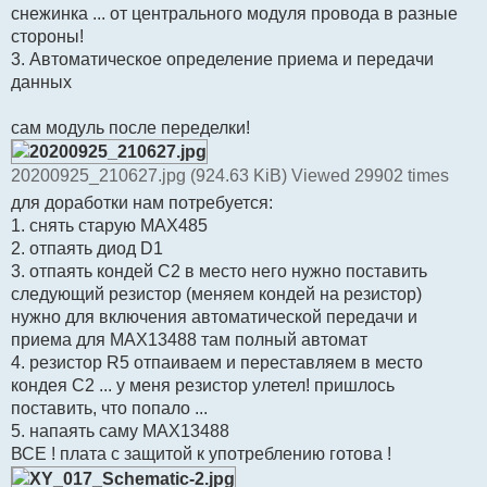
снежинка ... от центрального модуля провода в разные
стороны!
3. Автоматическое определение приема и передачи
данных
сам модуль после переделки!
20200925_210627.jpg (924.63 KiB) Viewed 29902 times
для доработки нам потребуется:
1. снять старую MAX485
2. отпаять диод D1
3. отпаять кондей С2 в место него нужно поставить
следующий резистор (меняем кондей на резистор)
нужно для включения автоматической передачи и
приема для MAX13488 там полный автомат
4. резистор R5 отпаиваем и переставляем в место
кондея C2 ... у меня резистор улетел! пришлось
поставить, что попало ...
5. напаять саму MAX13488
ВСЕ ! плата с защитой к употреблению готова !