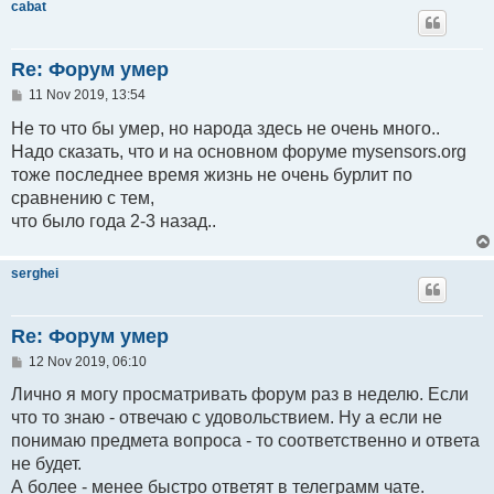
cabat
Re: Форум умер
P
11 Nov 2019, 13:54
o
s
Не то что бы умер, но народа здесь не очень много..
t
Надо сказать, что и на основном форуме mysensors.org
тоже последнее время жизнь не очень бурлит по
сравнению с тем,
что было года 2-3 назад..
serghei
Re: Форум умер
P
12 Nov 2019, 06:10
o
s
Лично я могу просматривать форум раз в неделю. Если
t
что то знаю - отвечаю с удовольствием. Ну а если не
понимаю предмета вопроса - то соответственно и ответа
не будет.
А более - менее быстро ответят в телеграмм чате.