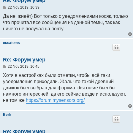
Re: Форум умер
P
22 Nov 2019, 10:39
o
s
Да не, живёт) Вот только с уведомлениями косяк, только
t
что прочитал все сообщения из данной темы, так как
ничего не получал на почту.
ecoatoms
Re: Форум умер
P
22 Nov 2019, 10:45
o
s
Хотя в настройках были отметки, чтобы всё таки
t
уведомления приходили. Жаль что такой древний
движок был выбран для форума, discousre был бы
намного интересней, да его сейчас везде и используют,
на том же
https://forum.mysensors.org/
Berk
Re: Форум умер