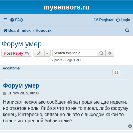
mysensors.ru
FAQ
Register
Login
S
Board index
Новости
e
Форум умер
a
Search
Advanced s
Post Reply
r
7 posts • Page
1
of
1
c
ecoatoms
h
Форум умер
P
11 Nov 2019, 08:33
o
s
Написал несколько сообщений за прошлые две недели,
t
но ответов ноль. Либо я что то не то писал, либо форуму
конец. Интересно, связанно ли это с выходом какой то
более интересной библиотеки?