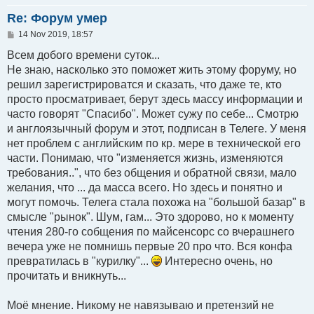
Re: Форум умер
P
14 Nov 2019, 18:57
o
s
Всем добого времени суток...
t
Не знаю, насколько это поможет жить этому форуму, но
решил зарегистрироватся и сказать, что даже те, кто
просто просматривает, берут здесь массу информации и
часто говорят "Спасибо". Может сужу по себе... Смотрю
и англоязычный форум и этот, подписан в Телеге. У меня
нет проблем с английским по кр. мере в технической его
части. Понимаю, что "изменяется жизнь, изменяются
требования..", что без общения и обратной связи, мало
желания, что ... да масса всего. Но здесь и понятно и
могут помочь. Телега стала похожа на "большой базар" в
смысле "рынок". Шум, гам... Это здорово, но к моменту
чтения 280-го собщения по майсенсорс со вчерашнего
вечера уже не помнишь первые 20 про что. Вся конфа
превратилась в "курилку"...
Интересно очень, но
прочитать и вникнуть...
Моё мнение. Никому не навязываю и претензий не