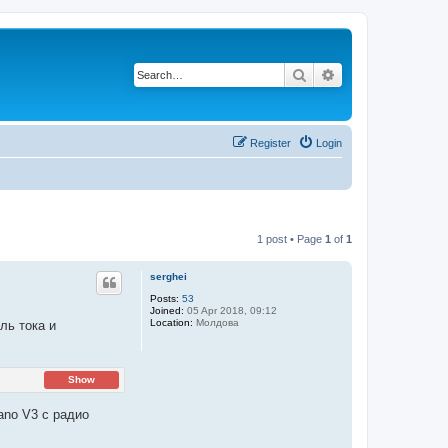
Search
Advanced search
Register
Login
1 post • Page
1
of
1
serghei
Posts:
53
Joined:
05 Apr 2018, 09:12
Location:
Молдова
ль тока и
Show
ano V3 с радио