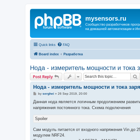
mysensors.ru
Сообщество разработчиков прог
на домашней автоматизации и Ин
Quick links
FAQ
Board index
Разработка
Нода - измеритель мощности и тока 
S
Post Reply
Нода - измеритель мощности и тока зар
P
by
serghei
»
26 Sep 2019, 20:00
o
s
Данная нода является логичным продолжением развит
t
напряжения постоянного тока. Схема подключения
Spoiler
Сам модуль питается от входного напряжения Vin до 25
модулем NRF24.