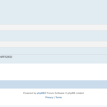
 NRF52832
Powered by
phpBB
® Forum Software © phpBB Limited
Privacy
|
Terms