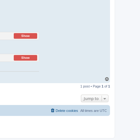
Show
Show
T
o
1 post • Page
1
of
1
p
Jump to
Delete cookies
All times are
UTC