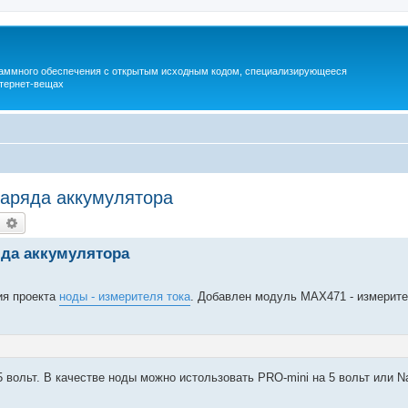
раммного обеспечения с открытым исходным кодом, специализирующееся
тернет-вещах
заряда аккумулятора
earch
Advanced search
яда аккумулятора
ия проекта
ноды - измерителя тока
. Добавлен модуль MAX471 - измерите
 вольт. В качестве ноды можно истользовать PRO-mini на 5 вольт или N