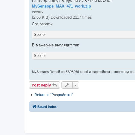
Скетч для двух модулей ACS712 и MAX471
MySensops_MAX_471_work.zip
скетч
(2.66 KiB) Downloaded 2117 times
Лог работы
Spoiler
В мажерике выглядит так
Spoiler
MySensors Гетвей на ESP8266 с веб интерфейсом + много нод на
Post Reply
Return to “Разработка”
Board index