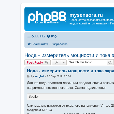
mysensors.ru
Сообщество разработчиков прог
на домашней автоматизации и Ин
Quick links
FAQ
Board index
Разработка
Нода - измеритель мощности и тока 
S
Post Reply
Нода - измеритель мощности и тока зар
P
by
serghei
»
26 Sep 2019, 20:00
o
s
Данная нода является логичным продолжением развит
t
напряжения постоянного тока. Схема подключения
Spoiler
Сам модуль питается от входного напряжения Vin до 25
модулем NRF24.