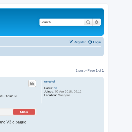
Search
Advanced search
Register
Login
1 post • Page
1
of
1
serghei
Posts:
53
Joined:
05 Apr 2018, 09:12
Location:
Молдова
ль тока и
Show
ano V3 с радио