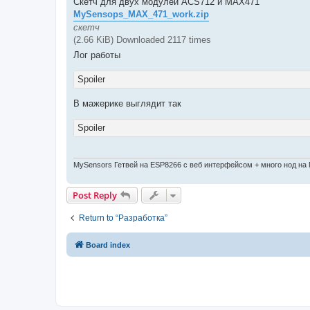
Скетч для двух модулей ACS712 и MAX471
MySensops_MAX_471_work.zip
скетч
(2.66 KiB) Downloaded 2117 times
Лог работы
Spoiler
В мажерике выглядит так
Spoiler
MySensors Гетвей на ESP8266 с веб интерфейсом + много нод на
Post Reply
Return to “Разработка”
Board index