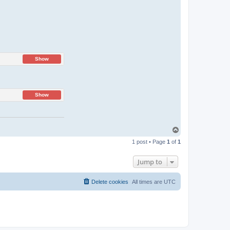
Show
Show
T
o
1 post • Page
1
of
1
p
Jump to
Delete cookies
All times are
UTC