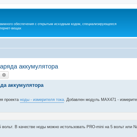
раммного обеспечения с открытым исходным кодом, специализирующееся
тернет-вещах
заряда аккумулятора
earch
Advanced search
яда аккумулятора
ия проекта
ноды - измерителя тока
. Добавлен модуль MAX471 - измерите
 вольт. В качестве ноды можно истользовать PRO-mini на 5 вольт или N