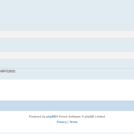
 NRF52832
Powered by
phpBB
® Forum Software © phpBB Limited
Privacy
|
Terms