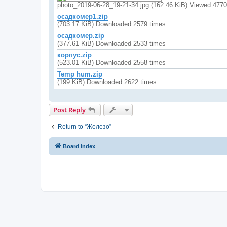
photo_2019-06-28_19-21-34.jpg (162.46 KiB) Viewed 4770
осадкомер1.zip
(703.17 KiB) Downloaded 2579 times
осадкомер.zip
(377.61 KiB) Downloaded 2533 times
корпус.zip
(523.01 KiB) Downloaded 2558 times
Temp hum.zip
(199 KiB) Downloaded 2622 times
Post Reply
Return to “Железо”
Board index