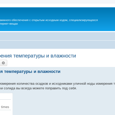
раммного обеспечения с открытым исходным кодом, специализирующееся
тернет-вещах
рения температуры и влажности
earch
Advanced search
ия температуры и влажности
измерения количества осадков и исходниками уличной ноды измерения 
и солида вы всегда можете поправить под себя.
 times