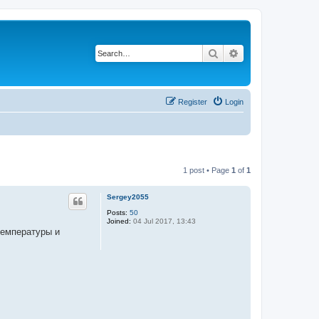
Search
Advanced search
Register
Login
1 post • Page
1
of
1
Sergey2055
Posts:
50
Joined:
04 Jul 2017, 13:43
температуры и