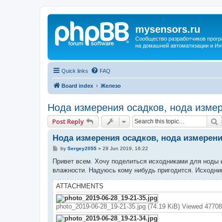
mysensors.ru
Сообщество разработчиков прог
на домашней автоматизации и Ин
Quick links
FAQ
Board index
Железо
Нода измерения осадков, нода изме
S
Post Reply
Нода измерения осадков, нода измерен
P
by
Sergey2055
»
28 Jun 2019, 16:22
o
s
Привет всем. Хочу поделиться исходниками для ноды 
t
влажности. Надуюсь кому нибудь пригодится. Исходник
ATTACHMENTS
photo_2019-06-28_19-21-35.jpg (74.19 KiB) Viewed 47708