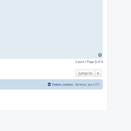
T
o
1 post • Page
1
of
1
p
Jump to
Delete cookies
All times are
UTC