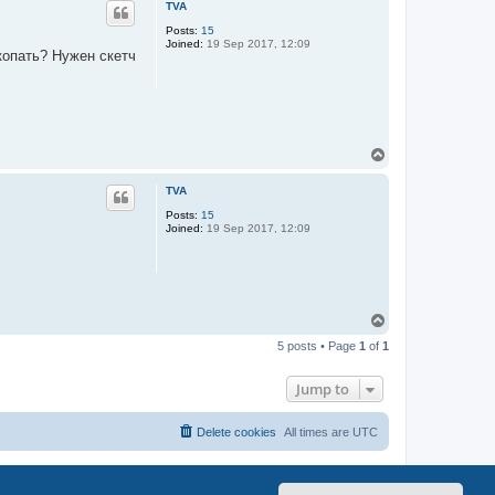
TVA
Posts:
15
Joined:
19 Sep 2017, 12:09
копать? Нужен скетч
T
o
p
TVA
Posts:
15
Joined:
19 Sep 2017, 12:09
T
o
5 posts • Page
1
of
1
p
Jump to
Delete cookies
All times are
UTC