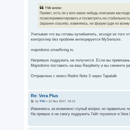
s
t
TVA wrote:
Привет, есть ли у кого какое нибудь описание как по
поэкспериментировать и посмотреть на стабильность 
Заранее спасибо, извиняюсь, но форум судя по всему
Учитывая что вы готовы кулибничить, исходя из того ч
контроллер без проблем интегрируется MySensors .
majordomo.smartliving.ru
Напрямую подружить не получится. Если вы привязаны 
Majordomo поставить на ваш Raspberry и вы сможете ра
Отправлено с моего Redmi Note 3 через Tapatalk
Re: Vera Plus
P
by
TVA
»
12 Nov 2017, 16:12
o
s
Извиняюсь за возможно глупый вопрос но правильно ли
t
На прямую я не смогу подружить Гейт mysensor и Vera 