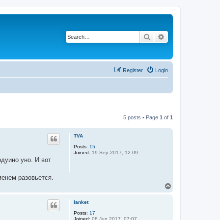
Search
Advanced search
Register
Login
5 posts • Page
1
of
1
TVA
Posts:
15
Joined:
19 Sep 2017, 12:09
рдуино уно. И вот
менем разовьется.
T
o
p
lanket
Posts:
17
Joined:
08 Jun 2017, 07:07