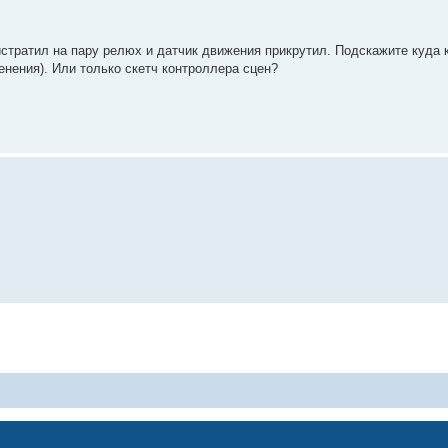
 истратил на пару релюх и датчик движения прикрутил. Подскажите куда 
енения). Или только скетч контроллера сцен?
Powered by
phpBB
® Forum Software © phpBB Limited
Privacy
|
Terms