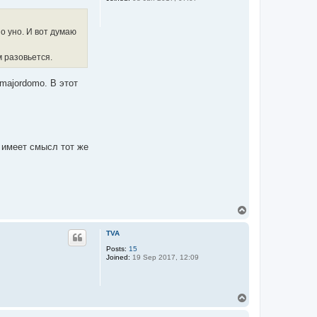
о уно. И вот думаю
 разовьется.
majordomo. В этот
 имеет смысл тот же
T
o
p
TVA
Posts:
15
Joined:
19 Sep 2017, 12:09
T
o
p