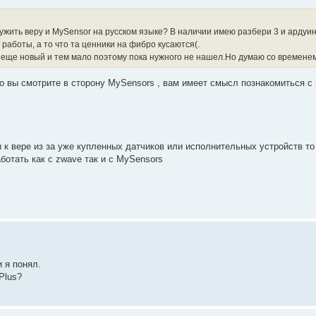
дружить веру и MySensor на русском языке? В наличии имею разбери 3 и ардуин
работы, а то что та ценники на фибро кусаются(.
 еще новый и тем мало поэтому пока нужного не нашел.Но думаю со временем
то вы смотрите в сторону MySensors , вам имеет смысл познакомиться с 
к вере из за уже купленных датчиков или исполнительных устройств то
ботать как с zwave так и с MySensors
 я понял.
Plus?