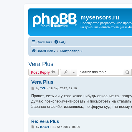
mysensors.ru
Сообщество разработчиков прог
на домашней автоматизации и Ин
Quick links
FAQ
Board index
Контроллеры
Vera Plus
S
Post Reply
Vera Plus
P
by
TVA
»
19 Sep 2017, 12:16
o
s
Привет, есть ли у кого какое нибудь описание как под
t
думаю поэкспериментировать и посмотреть на стабильно
Заранее спасибо, извиняюсь, но форум судя по всему
Re: Vera Plus
P
by
lanket
»
21 Sep 2017, 06:00
o