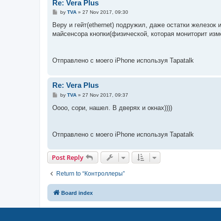
Re: Vera Plus
P
by
TVA
»
27 Nov 2017, 09:30
o
s
Веру и гейт(ethernet) подружил, даже остатки железок
t
майсенсора кнопки(физической, которая мониторит изм
Отправлено с моего iPhone используя Tapatalk
Re: Vera Plus
P
by
TVA
»
27 Nov 2017, 09:37
o
s
Оооо, сори, нашел. В дверях и окнах))))
t
Отправлено с моего iPhone используя Tapatalk
Post Reply
Return to “Контроллеры”
Board index