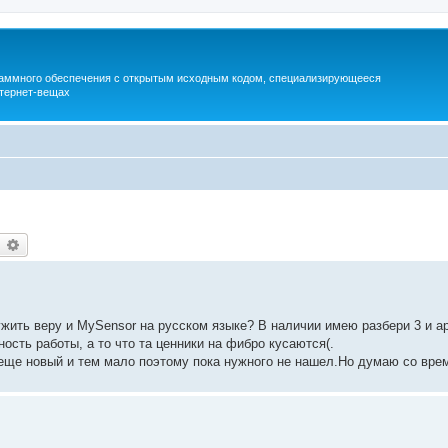
раммного обеспечения с открытым исходным кодом, специализирующееся
тернет-вещах
earch
Advanced search
ружить веру и MySensor на русском языке? В наличии имею разбери 3 и а
сть работы, а то что та ценники на фибро кусаются(.
 еще новый и тем мало поэтому пока нужного не нашел.Но думаю со вре