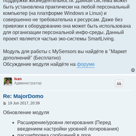
поддержки жизнедеятельности. Данная система может
быть установлена практически на любой персональный
компьютер (на платформе Windows и Linux) и
совершенно не требовательна к ресурсам. Даже без
привязки к оборудованию она может быть использована
для организации персональной инфо-среды. Данный
проект является частью эко-системы SmartLiving.
Модуль для работы с MySensors вы найдёте в "Маркет
дополнений" (Бесплатно)
Обсуждение модуля найдёте на
форуме
Ivan
Администратор
Re: MajorDomo
P
19 Jun 2017, 20:39
o
s
Обновление модуля
t
Расширение/уровни легирования (Перед
введением настройки уровней логирования)
расшифровка сообщений в логе