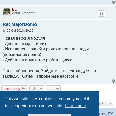
Ivan
Администратор
Re: MajorDomo
P
16 Oct 2018, 20:16
o
s
Новая версия модуля
t
- Добавлен мультигейт
- Исправлены ошибки редактирования ноды
(добавления новой)
- Добавлен индикатор работы цикла
После обновления, Зайдите в панель модуля на
закладку "Gates" и проверьте настройки
Post Reply
4 posts • Page
1
of
1
This website uses cookies to ensure you get the
Jump to
best experience on our website.
Learn more
Board index
Delete cookies
All times are
UTC