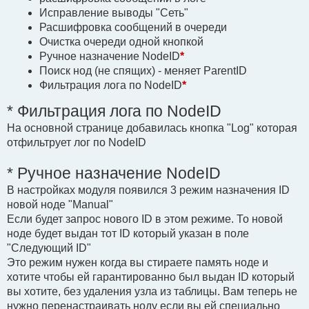
Исправление выводы "Сеть"
Расшифровка сообщений в очереди
Очистка очереди одной кнопкой
Ручное назначение NodeID
*
Поиск нод (не спящих) - меняет ParentID
Фильтрация лога по NodeID
*
* Фильтрация лога по NodeID
На основной странице добавилась кнопка "Log" которая
отфильтрует лог по NodeID
* Ручное назначение NodeID
В настройках модуля появился 3 режим назначения ID
новой ноде "Manual"
Если будет запрос нового ID в этом режиме. То новой
ноде будет выдан тот ID который указан в поле
"Следующий ID"
Это режим нужен когда вы стираете память ноде и
хотите чтобы ей гарантированно был выдан ID который
вы хотите, без удаления узла из таблицы. Вам теперь не
нужно перенастраивать ноду если вы ей специально