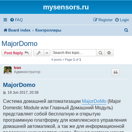
mysensors.ru
FAQ
Register
Login
S
Board index
Контроллеры
e
MajorDomo
a
Search
Advanced s
Post Reply
r
4 posts • Page
1
of
1
c
Ivan
Администратор
h
MajorDomo
P
19 Jun 2017, 20:38
o
s
Cистема домашней автоматизации
MajorDoMo
(Major
t
Domestic Module или Главный Домашний Модуль)
представляет собой бесплатную и открытую
программную платформу для комплексного управления
домашней автоматикой, а так же для информационной