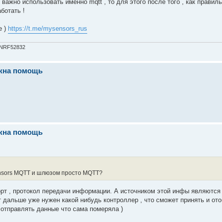
 важно использовать именно mqtt , то для этого после того , как прави
ботать !
е )
https://t.me/mysensors_rus
 NRF52832
ужна помощь
ужна помощь
ensors MQTT и шлюзом просто MQTT?
орт , протокол передачи информации. А источником этой инфы являются 
т дальше уже нужен какой нибудь контроллер , что сможет принять и от
 отправлять данные что сама померяла )