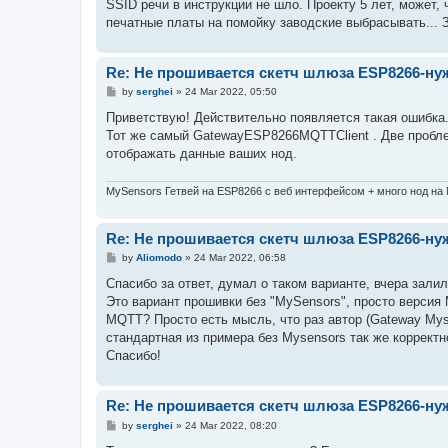
SSID речи в инструкции не шло. Проекту 5 лет, может,
печатные платы на помойку заводские выбрасывать... 
Re: Не прошивается скетч шлюза ESP8266-н
P
by
serghei
»
24 Mar 2022, 05:50
o
s
Приветствую! Действительно появляется такая ошибка
t
Тот же самый GatewayESP8266MQTTClient . Две проблемы
отображать данные ваших нод.
MySensors Гетвей на ESP8266 с веб интерфейсом + много нод на
Re: Не прошивается скетч шлюза ESP8266-н
P
by
Aliomodo
»
24 Mar 2022, 06:58
o
s
Спасибо за ответ, думал о таком варианте, вчера зал
t
Это вариант прошивки без "MySensors", просто верси
MQTT? Просто есть мысль, что раз автор (Gateway My
стандартная из примера без Mysensors так же корректн
Спасибо!
Re: Не прошивается скетч шлюза ESP8266-н
P
by
serghei
»
24 Mar 2022, 08:20
o