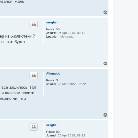
кивался, жаль
T
o
p
serghei
Posts:
53
Joined:
05 Apr 2018, 09:12
р из библиотеки ?
Location:
Молдова
е - кто будет
T
o
p
Aliomodo
Posts:
3
Joined:
23 Mar 2022, 06:22
 все зашилось. Но!
T и шлюзом просто
можно ли, что
T
o
p
serghei
Posts:
53
Joined:
05 Apr 2018, 09:12