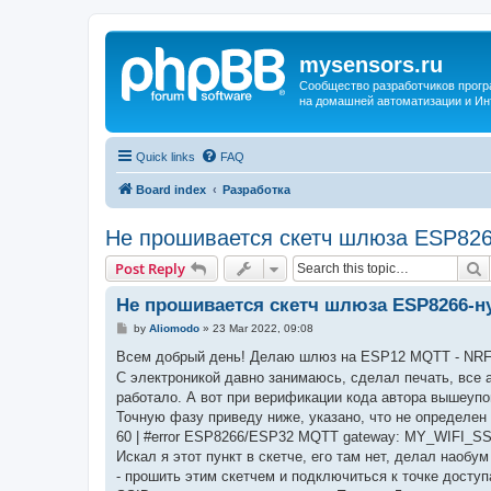
mysensors.ru
Сообщество разработчиков прог
на домашней автоматизации и Ин
Quick links
FAQ
Board index
Разработка
Не прошивается скетч шлюза ESP82
S
Post Reply
Не прошивается скетч шлюза ESP8266-
P
by
Aliomodo
»
23 Mar 2022, 09:08
o
s
Всем добрый день! Делаю шлюз на ESP12 MQTT - NRF2
t
С электроникой давно занимаюсь, сделал печать, все а
работало. А вот при верификации кода автора вышеупо
Точную фазу приведу ниже, указано, что не определен 
60 | #error ESP8266/ESP32 MQTT gateway: MY_WIFI_SSI
Искал я этот пункт в скетче, его там нет, делал наобум
- прошить этим скетчем и подключиться к точке доступа