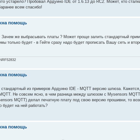
 что устарело? Пробовал Ардуино IDE от 1.6.13 до RC2. Может, кто стал
Заранее всем спасибо!
ужна помощь
. Зачем же выбрасывать платы ? Может проще залить стандартный приме
 только будет - в Гейте сразу надо будет прописать Вашу сеть и второ
 NRF52832
ужна помощь
ил стандартный из примеров Ардуино IDE - MQTT версию шлюза. Кажется,
я MQTT. Не совсем ясно, в чем разница между шлюзом с Mysensors MQT
sensors MQTT) делал печатную плату под свою версию прошивки, то воз
о будет на ней работать?
ужна помощь