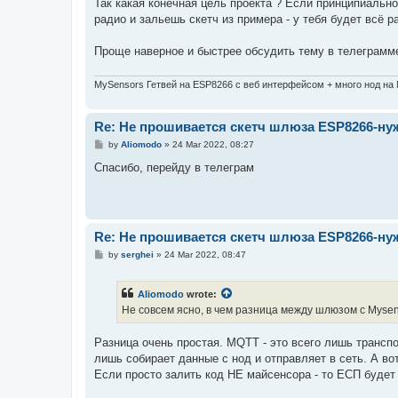
s
Так какая конечная цель проекта ? Если принципиально
t
радио и зальешь скетч из примера - у тебя будет всё ра
Проще наверное и быстрее обсудить тему в телеграмм
MySensors Гетвей на ESP8266 с веб интерфейсом + много нод на
Re: Не прошивается скетч шлюза ESP8266-н
P
by
Aliomodo
»
24 Mar 2022, 08:27
o
s
Спасибо, перейду в телеграм
t
Re: Не прошивается скетч шлюза ESP8266-н
P
by
serghei
»
24 Mar 2022, 08:47
o
s
t
Aliomodo
wrote:
Не совсем ясно, в чем разница между шлюзом с Mys
Разница очень простая. MQTT - это всего лишь трансп
лишь собирает данные с нод и отправляет в сеть. А во
Если просто залить код НЕ майсенсора - то ЕСП будет