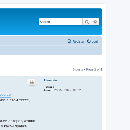
Search
Advanced search
Register
Login
6 posts • Page
1
of
1
Aliomodo
Posts:
3
Joined:
23 Mar 2022, 06:22
-source
па в этом тесте,
укции автора указано
 о какой правке