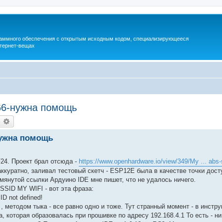
раммного обеспечения с открытым исходным кодом, специализирующееся
тернет-вещах
66-нужна помощь
earch
Advanced search
нужна помощь
4. Проект брал отсюда -
https://www.openhardware.io/view/349/My ... abs
ккуратно, заливал тестовый скетч - ESP12E была в качестве точки досту
мянутой ссылки Ардуино IDE мне пишет, что не удалось ничего.
SSID MY WIFI - вот эта фраза:
D not defined!
 , методом тыка - все равно одно и тоже. Тут странный момент - в инстр
, которая образовалась при прошивке по адресу 192.168.4.1 То есть - ни