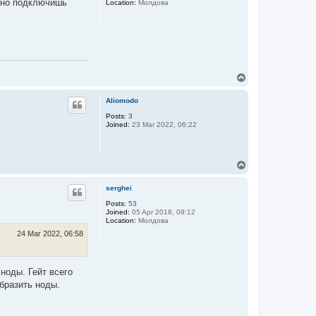
льно подключишь
Location:
Молдова
T
o
p
Aliomodo
Posts:
3
Joined:
23 Mar 2022, 06:22
T
o
p
serghei
Posts:
53
Joined:
05 Apr 2018, 09:12
Location:
Молдова
24 Mar 2022, 06:58
ноды. Гейт всего
образить ноды.