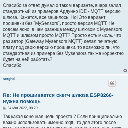
o
s
Спасибо за ответ, думал о таком варианте, вчера залил
t
стандартный из примеров Ардуино IDE - MQTT версию
шлюза. Кажется, все зашилось. Но! Это вариант
прошивки без "MySensors", просто версия MQTT. Не
совсем ясно, в чем разница между шлюзом с Mysensors
MQTT и шлюзом просто MQTT? Просто есть мысль, что
раз автор (Gateway Mysensors MQTT) делал печатную
плату под свою версию прошивки, то возможно ли, что
стандартная из примера без Mysensors так же корректно
будет на ней работать?
Спасибо!
serghei
Re: Не прошивается скетч шлюза ESP8266-
нужна помощь
P
24 Mar 2022, 08:20
o
s
Так какая конечная цель проекта ? Если принципиально
t
важно использовать именно mqtt , то для этого после