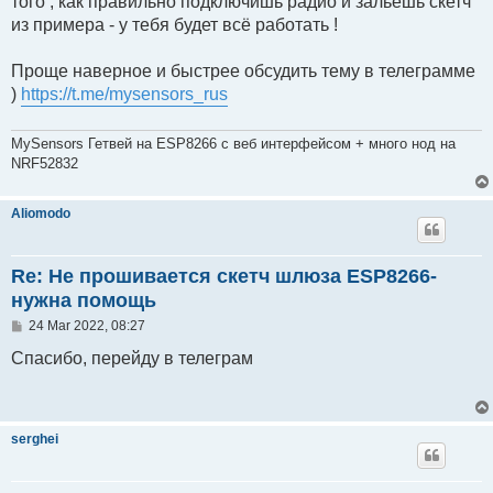
того , как правильно подключишь радио и зальешь скетч
из примера - у тебя будет всё работать !
Проще наверное и быстрее обсудить тему в телеграмме
)
https://t.me/mysensors_rus
MySensors Гетвей на ESP8266 с веб интерфейсом + много нод на
NRF52832
Aliomodo
Re: Не прошивается скетч шлюза ESP8266-
нужна помощь
P
24 Mar 2022, 08:27
o
s
Спасибо, перейду в телеграм
t
serghei