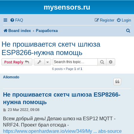
mysensors.ru
FAQ
Register
Login
S
Board index
Разработка
e
Не прошивается скетч шлюза
a
ESP8266-нужна помощь
r
Search
Advanced s
Post Reply
c
6 posts • Page
1
of
1
h
Aliomodo
Не прошивается скетч шлюза ESP8266-
нужна помощь
P
23 Mar 2022, 09:08
o
s
Всем добрый день! Делаю шлюз на ESP12 MQTT -
t
NRF24. Проект брал отсюда -
https://www.openhardware.io/view/349/My ... abs-source