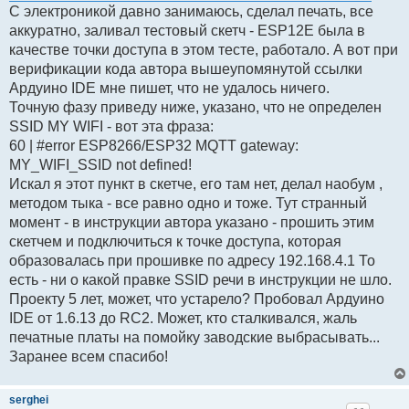
С электроникой давно занимаюсь, сделал печать, все
аккуратно, заливал тестовый скетч - ESP12E была в
качестве точки доступа в этом тесте, работало. А вот при
верификации кода автора вышеупомянутой ссылки
Ардуино IDE мне пишет, что не удалось ничего.
Точную фазу приведу ниже, указано, что не определен
SSID MY WIFI - вот эта фраза:
60 | #error ESP8266/ESP32 MQTT gateway:
MY_WIFI_SSID not defined!
Искал я этот пункт в скетче, его там нет, делал наобум ,
методом тыка - все равно одно и тоже. Тут странный
момент - в инструкции автора указано - прошить этим
скетчем и подключиться к точке доступа, которая
образовалась при прошивке по адресу 192.168.4.1 То
есть - ни о какой правке SSID речи в инструкции не шло.
Проекту 5 лет, может, что устарело? Пробовал Ардуино
IDE от 1.6.13 до RC2. Может, кто сталкивался, жаль
печатные платы на помойку заводские выбрасывать...
Заранее всем спасибо!
serghei