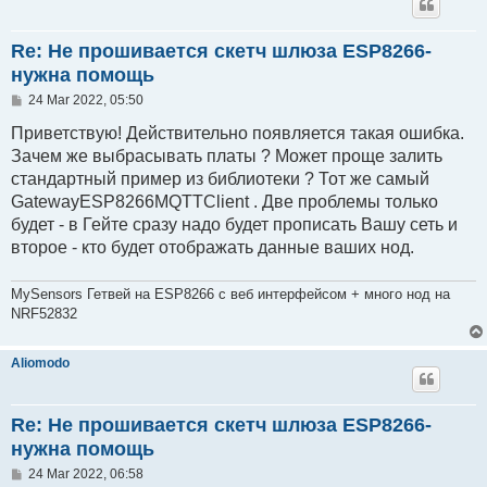
Re: Не прошивается скетч шлюза ESP8266-
нужна помощь
P
24 Mar 2022, 05:50
o
s
Приветствую! Действительно появляется такая ошибка.
t
Зачем же выбрасывать платы ? Может проще залить
стандартный пример из библиотеки ? Тот же самый
GatewayESP8266MQTTClient . Две проблемы только
будет - в Гейте сразу надо будет прописать Вашу сеть и
второе - кто будет отображать данные ваших нод.
MySensors Гетвей на ESP8266 с веб интерфейсом + много нод на
NRF52832
Aliomodo
Re: Не прошивается скетч шлюза ESP8266-
нужна помощь
P
24 Mar 2022, 06:58