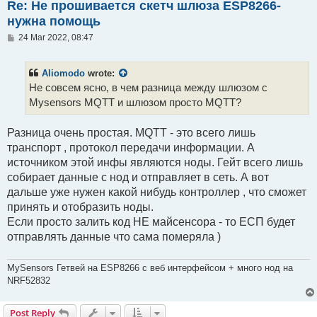
Re: Не прошивается скетч шлюза ESP8266-
нужна помощь
P
24 Mar 2022, 08:47
o
s
t
Aliomodo
wrote:
Не совсем ясно, в чем разница между шлюзом с
Mysensors MQTT и шлюзом просто MQTT?
Разница очень простая. MQTT - это всего лишь
транспорт , протокол передачи информации. А
источником этой инфы являются ноды. Гейт всего лишь
собирает данные с нод и отправляет в сеть. А вот
дальше уже нужен какой нибудь контроллер , что сможет
принять и отобразить ноды.
Если просто залить код НЕ майсенсора - то ЕСП будет
отправлять данные что сама померяла )
MySensors Гетвей на ESP8266 с веб интерфейсом + много нод на
NRF52832
Post Reply