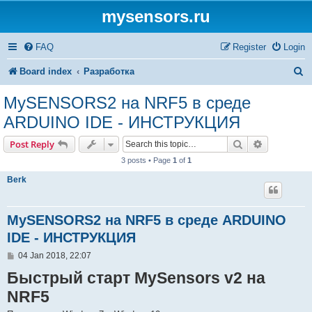
mysensors.ru
FAQ
Register
Login
S
Board index
Разработка
e
MySENSORS2 на NRF5 в среде
a
ARDUINO IDE - ИНСТРУКЦИЯ
r
Search
Advanced s
Post Reply
c
3 posts • Page
1
of
1
h
Berk
MySENSORS2 на NRF5 в среде ARDUINO
IDE - ИНСТРУКЦИЯ
P
04 Jan 2018, 22:07
o
Быстрый старт MySensors v2 на
s
t
NRF5