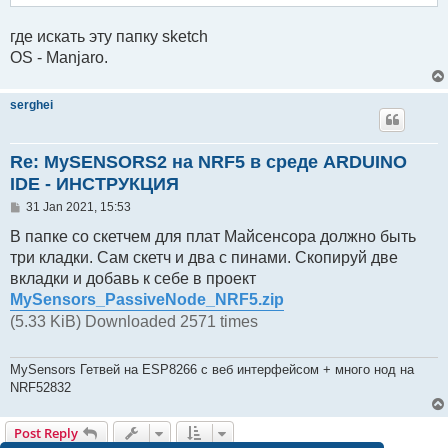
где искать эту папку sketch
OS - Manjaro.
serghei
Re: MySENSORS2 на NRF5 в среде ARDUINO
IDE - ИНСТРУКЦИЯ
P
31 Jan 2021, 15:53
o
s
В папке со скетчем для плат Майсенсора должно быть
t
три кладки. Сам скетч и два с пинами. Скопируй две
вкладки и добавь к себе в проект
MySensors_PassiveNode_NRF5.zip
(5.33 KiB) Downloaded 2571 times
MySensors Гетвей на ESP8266 с веб интерфейсом + много нод на
NRF52832
Post Reply