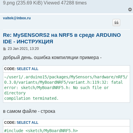
9.png (235.69 KiB) Viewed 47288 times
valtek@inbox.ru
Re: MySENSORS2 на NRF5 в среде ARDUINO
IDE - ИНСТРУКЦИЯ
P
23 Jan 2021, 13:20
o
s
добрый день. ошибка компиляции примера -
t
CODE:
SELECT ALL
~/user1/.arduino15/packages/MySensors/hardware/nRF5/
0.3.0/variants/MyBoardNRF5/variant.h:119:32: fatal 
error: sketch/MyBoardNRF5.h: No such file or 
directory

compilation terminated.
в самом файле - строка
CODE:
SELECT ALL
#include <sketch/MyBoardNRF5.h>