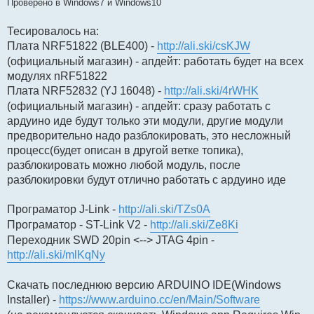
Проверено в Windows7 и Windows10
Тесировалось на:
Плата NRF51822 (BLE400) -
http://ali.ski/csKJW
(официальный магазин) - апдейт: работать будет на всех
модулях nRF51822
Плата NRF52832 (YJ 16048) -
http://ali.ski/4rWHK
(официальный магазин) - апдейт: сразу работать с
ардуино иде будут только эти модули, другие модули
предворительно надо разблокировать, это несложный
процесс(будет описан в другой ветке топика),
разблокировать можно любой модуль, после
разблокировки будут отлично работать с ардуино иде
Програматор J-Link -
http://ali.ski/TZs0A
Програматор - ST-Link V2 -
http://ali.ski/Ze8Ki
Переходник SWD 20pin <--> JTAG 4pin -
http://ali.ski/mlKqNy
Скачать последнюю версию ARDUINO IDE(Windows
Installer) -
https://www.arduino.cc/en/Main/Software