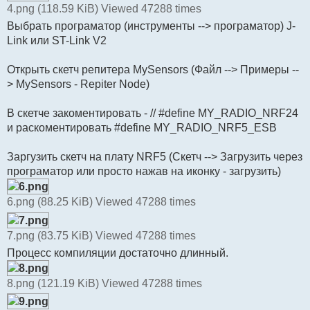
4.png (118.59 KiB) Viewed 47288 times
Выбрать програматор (инструменты --> програматор) J-
Link или ST-Link V2
Открыть скетч репитера MySensors (Файл --> Примеры --
> MySensors - Repiter Node)
В скетче закоментировать - // #define MY_RADIO_NRF24
и раскоментировать #define MY_RADIO_NRF5_ESB
Заргузить скетч на плату NRF5 (Скетч --> Загрузить через
програматор или просто нажав на иконку - загрузить)
6.png (88.25 KiB) Viewed 47288 times
7.png (83.75 KiB) Viewed 47288 times
Процесс компиляции достаточно длинный.
8.png (121.19 KiB) Viewed 47288 times