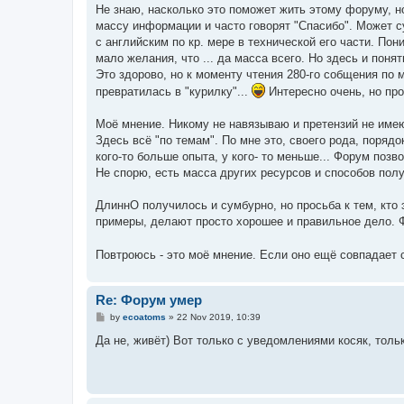
t
Не знаю, насколько это поможет жить этому форуму, но
массу информации и часто говорят "Спасибо". Может су
с английским по кр. мере в технической его части. Пон
мало желания, что ... да масса всего. Но здесь и поня
Это здорово, но к моменту чтения 280-го собщения по
превратилась в "курилку"...
Интересно очень, но проч
Моё мнение. Никому не навязываю и претензий не име
Здесь всё "по темам". По мне это, своего рода, поряд
кого-то больше опыта, у кого- то меньше... Форум позв
Не спорю, есть масса других ресурсов и способов получ
ДлиннО получилось и сумбурно, но просьба к тем, кто 
примеры, делают просто хорошее и правильное дело. Ф
Повтроюсь - это моё мнение. Если оно ещё совпадает с 
Re: Форум умер
P
by
ecoatoms
»
22 Nov 2019, 10:39
o
s
Да не, живёт) Вот только с уведомлениями косяк, тольк
t