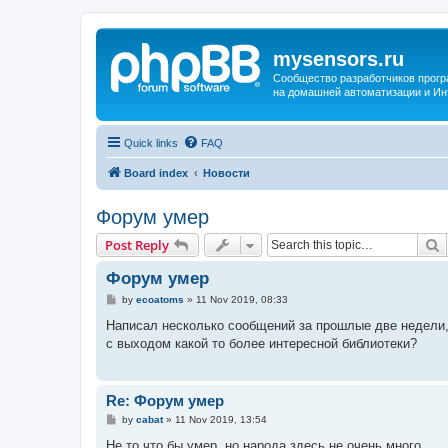
mysensors.ru
Сообщество разработчиков прог
на домашней автоматизации и Ин
Quick links
FAQ
Board index
Новости
Форум умер
S
Post Reply
Форум умер
P
by
ecoatoms
»
11 Nov 2019, 08:33
o
s
Написал несколько сообщений за прошлые две недели, н
t
с выходом какой то более интересной библиотеки?
Re: Форум умер
P
by
cabat
»
11 Nov 2019, 13:54
o
s
Не то что бы умер, но народа здесь не очень много..