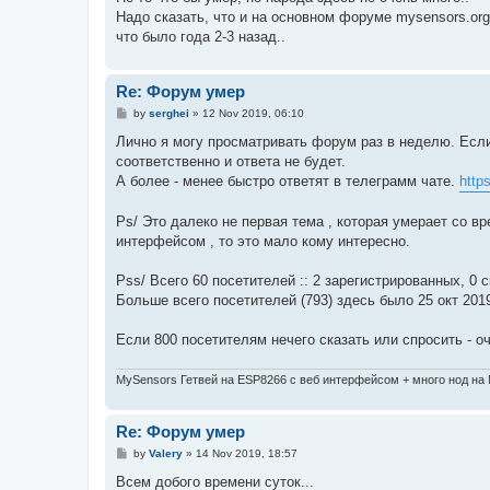
t
Надо сказать, что и на основном форуме mysensors.or
что было года 2-3 назад..
Re: Форум умер
P
by
serghei
»
12 Nov 2019, 06:10
o
s
Лично я могу просматривать форум раз в неделю. Если
t
соответственно и ответа не будет.
А более - менее быстро ответят в телеграмм чате.
http
Ps/ Это далеко не первая тема , которая умерает со вр
интерфейсом , то это мало кому интересно.
Pss/ Всего 60 посетителей :: 2 зарегистрированных, 0 
Больше всего посетителей (793) здесь было 25 окт 2019
Если 800 посетителям нечего сказать или спросить - о
MySensors Гетвей на ESP8266 с веб интерфейсом + много нод на
Re: Форум умер
P
by
Valery
»
14 Nov 2019, 18:57
o
s
Всем добого времени суток...