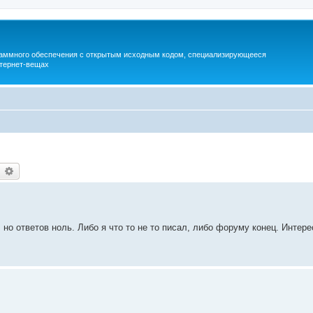
раммного обеспечения с открытым исходным кодом, специализирующееся
тернет-вещах
earch
Advanced search
о ответов ноль. Либо я что то не то писал, либо форуму конец. Интере