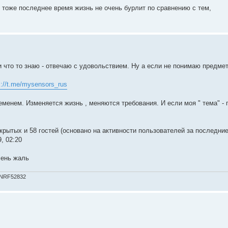
g тоже последнее время жизнь не очень бурлит по сравнению с тем,
 что то знаю - отвечаю с удовольствием. Ну а если не понимаю предмет
s://t.me/mysensors_rus
еменем. Изменяется жизнь , меняются требования. И если моя " тема" - 
скрытых и 58 гостей (основано на активности пользователей за последние
, 02:20
чень жаль
 NRF52832