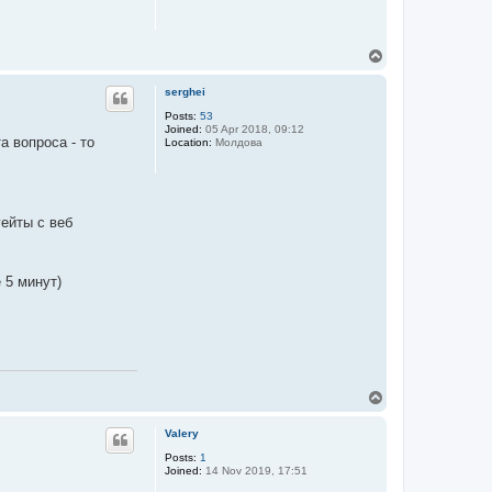
T
o
p
serghei
Posts:
53
Joined:
05 Apr 2018, 09:12
а вопроса - то
Location:
Молдова
гейты с веб
 5 минут)
T
o
p
Valery
Posts:
1
Joined:
14 Nov 2019, 17:51