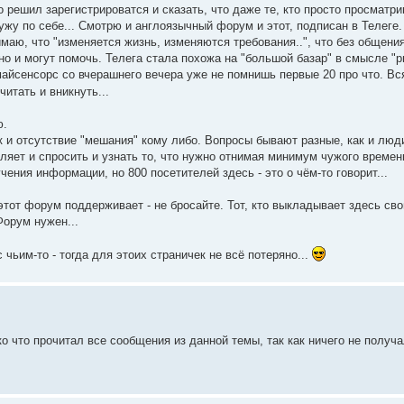
 решил зарегистрироватся и сказать, что даже те, кто просто просматри
жу по себе... Смотрю и англоязычный форум и этот, подписан в Телеге.
имаю, что "изменяется жизнь, изменяются требования..", что без общения
тно и могут помочь. Телега стала похожа на "большой базар" в смысле "р
 майсенсорс со вчерашнего вечера уже не помнишь первые 20 про что. Вс
итать и вникнуть...
ю.
ок и отсутствие "мешания" кому либо. Вопросы бывают разные, как и люд
оляет и спросить и узнать то, что нужно отнимая минимум чужого времен
ения информации, но 800 посетителей здесь - это о чём-то говорит...
этот форум поддерживает - не бросайте. Тот, кто выкладывает здесь св
орум нужен...
чьим-то - тогда для этоих страничек не всё потеряно...
о что прочитал все сообщения из данной темы, так как ничего не получа