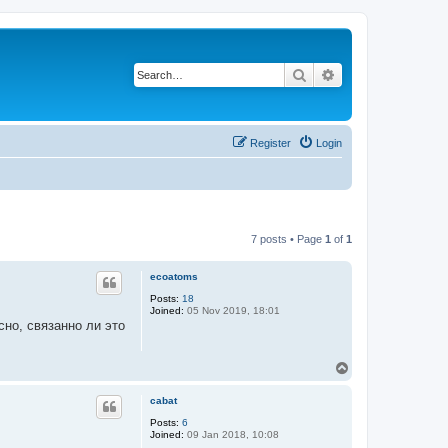
Search
Advanced search
Register
Login
7 posts • Page
1
of
1
ecoatoms
Posts:
18
Joined:
05 Nov 2019, 18:01
сно, связанно ли это
T
o
p
cabat
Posts:
6
Joined:
09 Jan 2018, 10:08