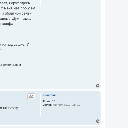
вает, берут здесь
 У меня нет проблем
 и обратной связи,
ынок". Шум, гам...
я конфа
и их задавшие. У
и.
ои решения и
T
o
p
ecoatoms
Posts:
18
Joined:
05 Nov 2019, 18:01
л на почту.
T
o