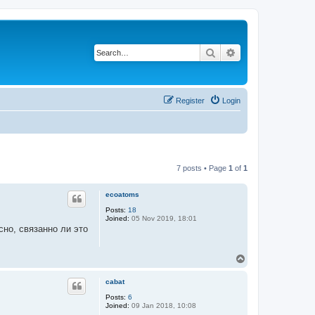
Search
Advanced search
Register
Login
7 posts • Page
1
of
1
ecoatoms
Posts:
18
Joined:
05 Nov 2019, 18:01
сно, связанно ли это
T
o
p
cabat
Posts:
6
Joined:
09 Jan 2018, 10:08