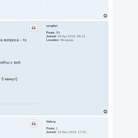
T
o
p
serghei
Posts:
53
Joined:
05 Apr 2018, 09:12
а вопроса - то
Location:
Молдова
гейты с веб
 5 минут)
T
o
p
Valery
Posts:
1
Joined:
14 Nov 2019, 17:51