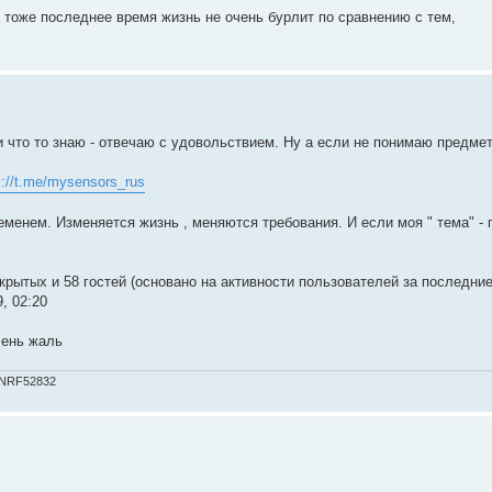
g тоже последнее время жизнь не очень бурлит по сравнению с тем,
 что то знаю - отвечаю с удовольствием. Ну а если не понимаю предмет
s://t.me/mysensors_rus
еменем. Изменяется жизнь , меняются требования. И если моя " тема" - 
скрытых и 58 гостей (основано на активности пользователей за последние
, 02:20
чень жаль
 NRF52832