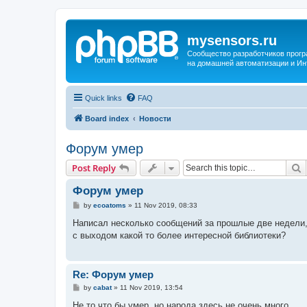
mysensors.ru
Сообщество разработчиков прог
на домашней автоматизации и Ин
Quick links
FAQ
Board index
Новости
Форум умер
S
Post Reply
Форум умер
P
by
ecoatoms
»
11 Nov 2019, 08:33
o
s
Написал несколько сообщений за прошлые две недели, н
t
с выходом какой то более интересной библиотеки?
Re: Форум умер
P
by
cabat
»
11 Nov 2019, 13:54
o
s
Не то что бы умер, но народа здесь не очень много..