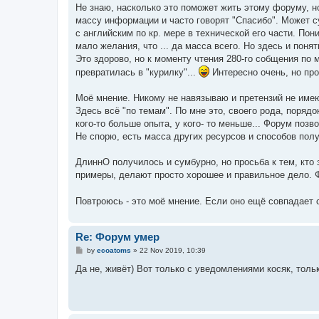
t
Не знаю, насколько это поможет жить этому форуму, но
массу информации и часто говорят "Спасибо". Может су
с английским по кр. мере в технической его части. Пон
мало желания, что ... да масса всего. Но здесь и поня
Это здорово, но к моменту чтения 280-го собщения по
превратилась в "курилку"...
Интересно очень, но проч
Моё мнение. Никому не навязываю и претензий не име
Здесь всё "по темам". По мне это, своего рода, поряд
кого-то больше опыта, у кого- то меньше... Форум позв
Не спорю, есть масса других ресурсов и способов получ
ДлиннО получилось и сумбурно, но просьба к тем, кто 
примеры, делают просто хорошее и правильное дело. Ф
Повтроюсь - это моё мнение. Если оно ещё совпадает с 
Re: Форум умер
P
by
ecoatoms
»
22 Nov 2019, 10:39
o
s
Да не, живёт) Вот только с уведомлениями косяк, тольк
t