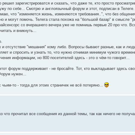
 решил зарегистрироватся и сказать, что даже те, кто просто просматри
жу по себе... Смотрю и англоязычный форум и этот, подписан в Телеге.
имаю, что "изменяется жизнь, изменяются требования..", что без общения
тно и могут помочь. Телега стала похожа на "большой базар" в смысле "р
 майсенсорс со вчерашнего вечера уже не помнишь первые 20 про что. Вс
итать и вникнуть...
ю.
ок и отсутствие "мешания" кому либо. Вопросы бывают разные, как и люд
оляет и спросить и узнать то, что нужно отнимая минимум чужого времен
ения информации, но 800 посетителей здесь - это о чём-то говорит...
этот форум поддерживает - не бросайте. Тот, кто выкладывает здесь св
орум нужен...
чьим-то - тогда для этоих страничек не всё потеряно...
о что прочитал все сообщения из данной темы, так как ничего не получа