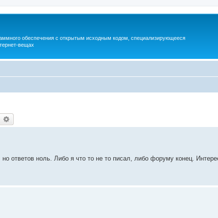
раммного обеспечения с открытым исходным кодом, специализирующееся
тернет-вещах
earch
Advanced search
о ответов ноль. Либо я что то не то писал, либо форуму конец. Интере