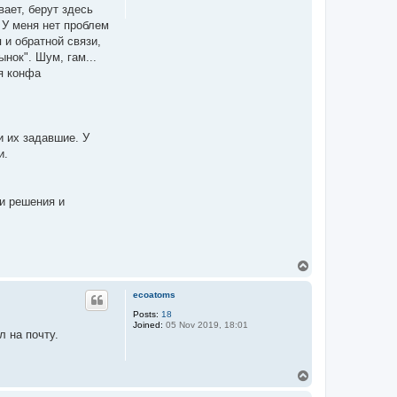
вает, берут здесь
 У меня нет проблем
 и обратной связи,
ынок". Шум, гам...
я конфа
и их задавшие. У
и.
ои решения и
T
o
p
ecoatoms
Posts:
18
Joined:
05 Nov 2019, 18:01
л на почту.
T
o