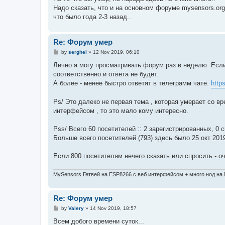
t
Надо сказать, что и на основном форуме mysensors.or
что было года 2-3 назад..
Re: Форум умер
P
by
serghei
»
12 Nov 2019, 06:10
o
s
Лично я могу просматривать форум раз в неделю. Если
t
соответственно и ответа не будет.
А более - менее быстро ответят в телеграмм чате.
http
Ps/ Это далеко не первая тема , которая умерает со вр
интерфейсом , то это мало кому интересно.
Pss/ Всего 60 посетителей :: 2 зарегистрированных, 0 
Больше всего посетителей (793) здесь было 25 окт 2019
Если 800 посетителям нечего сказать или спросить - о
MySensors Гетвей на ESP8266 с веб интерфейсом + много нод на
Re: Форум умер
P
by
Valery
»
14 Nov 2019, 18:57
o
s
Всем добого времени суток...