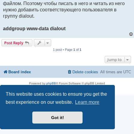
файлом. Поэтому чтобы писать в него и читать из него
нужно добавить соответствующего пользователя в
группу dialout.
addgroup www-data dialout
Post Reply
1 post • Page
1
of
1
Jump to
Board index
Delete cookies
All times are
UTC
Powered by
phpBB
® Forum Software © phpBB Limited
Privacy
|
Terms
This website uses cookies to ensure you get the
best experience on our website.
Learn more
Got it!