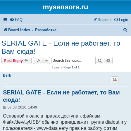
mysensors.ru
FAQ
Register
Login
S
Board index
Разработка
e
SERIAL GATE - Если не работает, то
a
Вам сюда!
r
Search
Advanced s
Post Reply
c
1 post • Page
1
of
1
h
Berk
SERIAL GATE - Если не работает, то Вам
сюда!
P
07 Jul 2020, 14:49
o
s
Основной нюанс в правах доступа к файлам.
t
Файл/dev/ttyUSB* обычно пренадлежит группе dialout и у
пользователя - www-data нету прав на работу с этим