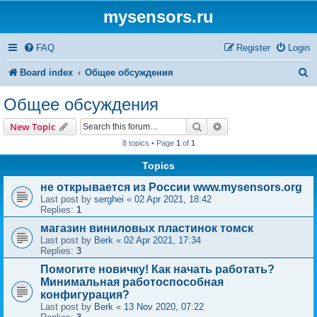
mysensors.ru
FAQ
Register
Login
S
Board index
Общее обсуждения
e
Общее обсуждения
a
Search
Advanced search
New Topic
r
8 topics • Page
1
of
1
c
Topics
h
не открывается из России www.mysensors.org
Last post by
serghei
«
02 Apr 2021, 18:42
Replies:
1
магазин виниловых пластинок томск
Last post by
Berk
«
02 Apr 2021, 17:34
Replies:
3
Помогите новичку! Как начать работать?
Минимальная работоспособная
конфигурация?
Last post by
Berk
«
13 Nov 2020, 07:22