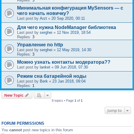
Replies:
3
Минимальная конфигурация MySensors — с
чего начать новичку?
Last post by
Arzt
«
20 Sep 2020, 00:11
Для чего нужна NodeManager библиотека
Last post by
serghei
«
12 Nov 2019, 18:54
Replies:
3
Управление по http
Last post by
serghei
«
12 May 2019, 14:30
Replies:
3
Можно узнать контакты модератора??
Last post by
lanket
«
09 Jun 2018, 07:30
Режим сна батарейной ноды
Last post by
Berk
«
23 Jan 2018, 09:04
Replies:
1
New Topic
8 topics • Page
1
of
1
Jump to
FORUM PERMISSIONS
You
cannot
post new topics in this forum