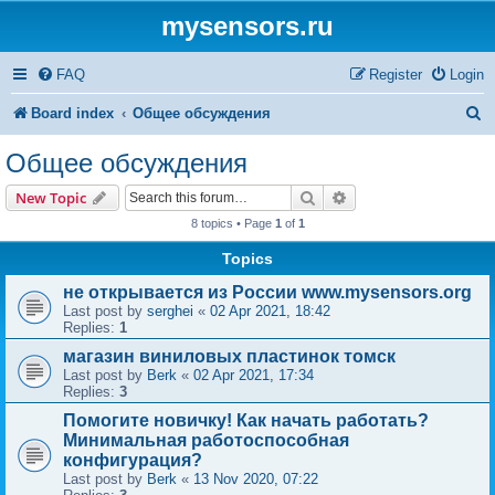
mysensors.ru
FAQ
Register
Login
S
Board index
Общее обсуждения
e
Общее обсуждения
a
Search
Advanced search
New Topic
r
8 topics • Page
1
of
1
c
Topics
h
не открывается из России www.mysensors.org
Last post by
serghei
«
02 Apr 2021, 18:42
Replies:
1
магазин виниловых пластинок томск
Last post by
Berk
«
02 Apr 2021, 17:34
Replies:
3
Помогите новичку! Как начать работать?
Минимальная работоспособная
конфигурация?
Last post by
Berk
«
13 Nov 2020, 07:22