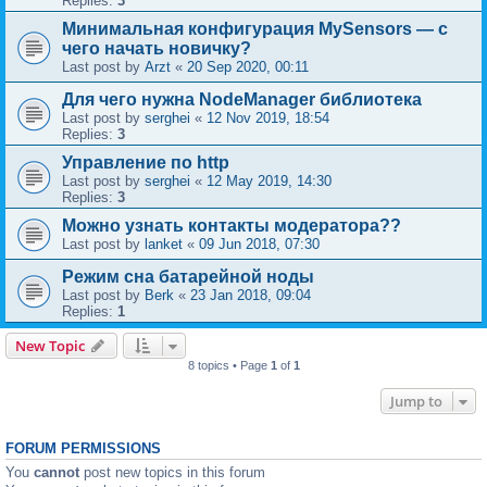
Replies:
3
Минимальная конфигурация MySensors — с
чего начать новичку?
Last post by
Arzt
«
20 Sep 2020, 00:11
Для чего нужна NodeManager библиотека
Last post by
serghei
«
12 Nov 2019, 18:54
Replies:
3
Управление по http
Last post by
serghei
«
12 May 2019, 14:30
Replies:
3
Можно узнать контакты модератора??
Last post by
lanket
«
09 Jun 2018, 07:30
Режим сна батарейной ноды
Last post by
Berk
«
23 Jan 2018, 09:04
Replies:
1
New Topic
8 topics • Page
1
of
1
Jump to
FORUM PERMISSIONS
You
cannot
post new topics in this forum