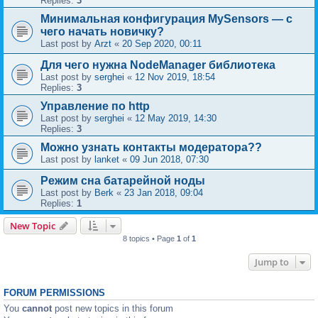
Replies:
3
Минимальная конфигурация MySensors — с
чего начать новичку?
Last post by
Arzt
«
20 Sep 2020, 00:11
Для чего нужна NodeManager библиотека
Last post by
serghei
«
12 Nov 2019, 18:54
Replies:
3
Управление по http
Last post by
serghei
«
12 May 2019, 14:30
Replies:
3
Можно узнать контакты модератора??
Last post by
lanket
«
09 Jun 2018, 07:30
Режим сна батарейной ноды
Last post by
Berk
«
23 Jan 2018, 09:04
Replies:
1
New Topic
8 topics • Page
1
of
1
Jump to
FORUM PERMISSIONS
You
cannot
post new topics in this forum