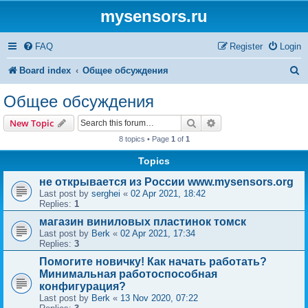
mysensors.ru
FAQ
Register
Login
S
Board index
Общее обсуждения
e
Общее обсуждения
a
Search
Advanced search
New Topic
r
8 topics • Page
1
of
1
c
Topics
h
не открывается из России www.mysensors.org
Last post by
serghei
«
02 Apr 2021, 18:42
Replies:
1
магазин виниловых пластинок томск
Last post by
Berk
«
02 Apr 2021, 17:34
Replies:
3
Помогите новичку! Как начать работать?
Минимальная работоспособная
конфигурация?
Last post by
Berk
«
13 Nov 2020, 07:22