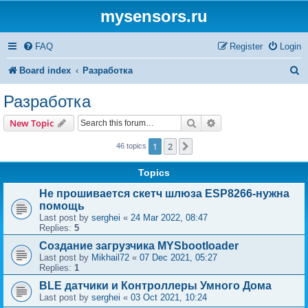
mysensors.ru
FAQ
Register
Login
S
Board index
Разработка
e
Разработка
a
Search
Advanced search
New Topic
r
1
2
Next
46 topics
c
h
Topics
Не прошивается скетч шлюза ESP8266-нужна
помощь
Last post by
serghei
«
24 Mar 2022, 08:47
Replies:
5
Создание загрузчика MYSbootloader
Last post by
Mikhail72
«
07 Dec 2021, 05:27
Replies:
1
BLE датчики и Контроллеры Умного Дома
Last post by
serghei
«
03 Oct 2021, 10:24