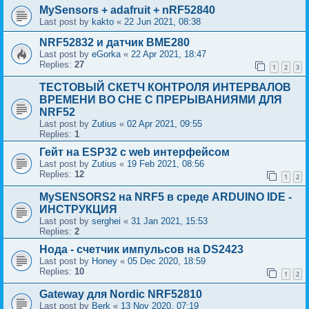
MySensors + adafruit + nRF52840
Last post by
kakto
«
22 Jun 2021, 08:38
NRF52832 и датчик BME280
Last post by
eGorka
«
22 Apr 2021, 18:47
Replies:
27
1
2
3
ТЕСТОВЫЙ СКЕТЧ КОНТРОЛЯ ИНТЕРВАЛОВ
ВРЕМЕНИ ВО СНЕ С ПРЕРЫВАНИЯМИ ДЛЯ
NRF52
Last post by
Zutius
«
02 Apr 2021, 09:55
Replies:
1
Гейт на ESP32 с web интерфейсом
Last post by
Zutius
«
19 Feb 2021, 08:56
Replies:
12
1
2
MySENSORS2 на NRF5 в среде ARDUINO IDE -
ИНСТРУКЦИЯ
Last post by
serghei
«
31 Jan 2021, 15:53
Replies:
2
Нода - счетчик импульсов на DS2423
Last post by
Honey
«
05 Dec 2020, 18:59
Replies:
10
1
2
Gateway для Nordic NRF52810
Last post by
Berk
«
13 Nov 2020, 07:19