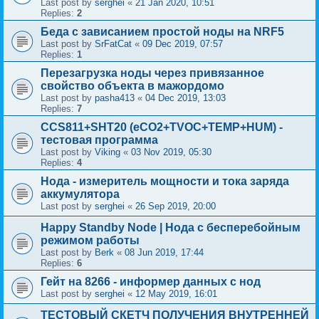
Last post by
serghei
«
21 Jan 2020, 10:51
Replies:
2
Беда с зависанием простой ноды на NRF5
Last post by
SrFatCat
«
09 Dec 2019, 07:57
Replies:
1
Перезагрузка ноды через привязанное
свойство объекта в мажордомо
Last post by
pasha413
«
04 Dec 2019, 13:03
Replies:
7
CCS811+SHT20 (eCO2+TVOC+TEMP+HUM) -
тестовая программа
Last post by
Viking
«
03 Nov 2019, 05:30
Replies:
4
Нода - измеритель мощности и тока заряда
аккумулятора
Last post by
serghei
«
26 Sep 2019, 20:00
Happy Standby Node | Нода с бесперебойным
режимом работы
Last post by
Berk
«
08 Jun 2019, 17:44
Replies:
6
Гейт на 8266 - информер данных с нод
Last post by
serghei
«
12 May 2019, 16:01
ТЕСТОВЫЙ СКЕТЧ ПОЛУЧЕНИЯ ВНУТРЕННЕЙ