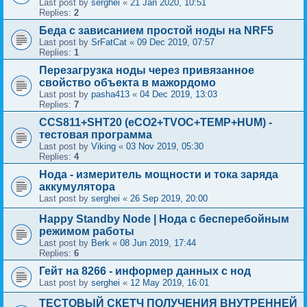
Last post by
serghei
«
21 Jan 2020, 10:51
Replies:
2
Беда с зависанием простой ноды на NRF5
Last post by
SrFatCat
«
09 Dec 2019, 07:57
Replies:
1
Перезагрузка ноды через привязанное
свойство объекта в мажордомо
Last post by
pasha413
«
04 Dec 2019, 13:03
Replies:
7
CCS811+SHT20 (eCO2+TVOC+TEMP+HUM) -
тестовая программа
Last post by
Viking
«
03 Nov 2019, 05:30
Replies:
4
Нода - измеритель мощности и тока заряда
аккумулятора
Last post by
serghei
«
26 Sep 2019, 20:00
Happy Standby Node | Нода с бесперебойным
режимом работы
Last post by
Berk
«
08 Jun 2019, 17:44
Replies:
6
Гейт на 8266 - информер данных с нод
Last post by
serghei
«
12 May 2019, 16:01
ТЕСТОВЫЙ СКЕТЧ ПОЛУЧЕНИЯ ВНУТРЕННЕЙ