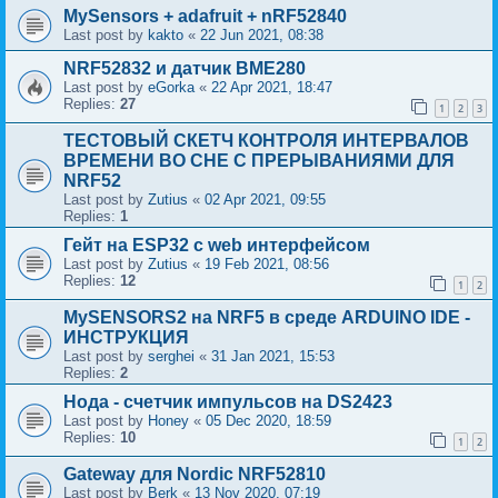
MySensors + adafruit + nRF52840
Last post by
kakto
«
22 Jun 2021, 08:38
NRF52832 и датчик BME280
Last post by
eGorka
«
22 Apr 2021, 18:47
Replies:
27
1
2
3
ТЕСТОВЫЙ СКЕТЧ КОНТРОЛЯ ИНТЕРВАЛОВ
ВРЕМЕНИ ВО СНЕ С ПРЕРЫВАНИЯМИ ДЛЯ
NRF52
Last post by
Zutius
«
02 Apr 2021, 09:55
Replies:
1
Гейт на ESP32 с web интерфейсом
Last post by
Zutius
«
19 Feb 2021, 08:56
Replies:
12
1
2
MySENSORS2 на NRF5 в среде ARDUINO IDE -
ИНСТРУКЦИЯ
Last post by
serghei
«
31 Jan 2021, 15:53
Replies:
2
Нода - счетчик импульсов на DS2423
Last post by
Honey
«
05 Dec 2020, 18:59
Replies:
10
1
2
Gateway для Nordic NRF52810
Last post by
Berk
«
13 Nov 2020, 07:19