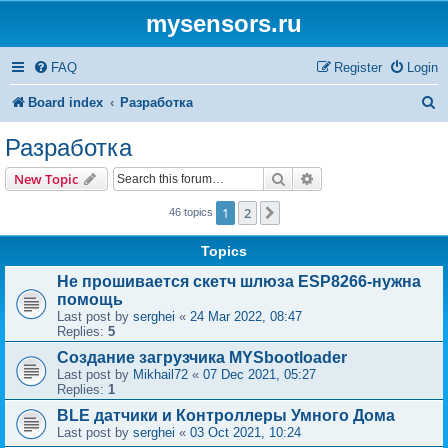
mysensors.ru
FAQ
Register
Login
S
Board index
Разработка
e
Разработка
a
Search
Advanced search
New Topic
r
1
2
Next
46 topics
c
h
Topics
Не прошивается скетч шлюза ESP8266-нужна
помощь
Last post by
serghei
«
24 Mar 2022, 08:47
Replies:
5
Создание загрузчика MYSbootloader
Last post by
Mikhail72
«
07 Dec 2021, 05:27
Replies:
1
BLE датчики и Контроллеры Умного Дома
Last post by
serghei
«
03 Oct 2021, 10:24