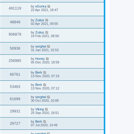
by
eGorka
491119
22 Apr 2021, 18:47
by
Zutius
48849
02 Apr 2021, 09:55
by
Zutius
906879
19 Feb 2021, 08:56
by
serghei
50936
31 Jan 2021, 15:53
by
Honey
256985
05 Dec 2020, 18:59
by
Berk
66761
13 Nov 2020, 07:19
by
Berk
53483
13 Nov 2020, 07:12
by
serghei
61699
30 Oct 2020, 10:08
by
Viking
29931
25 Sep 2020, 18:51
by
Berk
29727
07 Jul 2020, 14:49
by
serghei