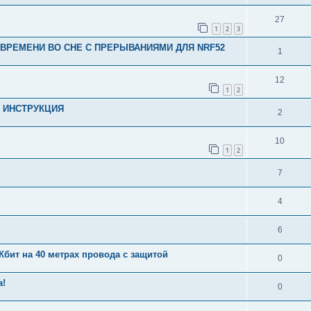
27
1
2
3
ВРЕМЕНИ ВО СНЕ С ПРЕРЫВАНИЯМИ ДЛЯ NRF52
1
12
1
2
 - ИНСТРУКЦИЯ
2
10
1
2
7
4
6
Кбит на 40 метрах провода с защитой
0
а!
0