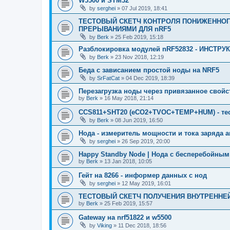
W5500 и STM32
by
serghei
»
07 Jul 2019, 18:41
ТЕСТОВЫЙ СКЕТЧ КОНТРОЛЯ ПОНИЖЕННОГ
ПРЕРЫВАНИЯМИ ДЛЯ nRF5
by
Berk
»
25 Feb 2019, 15:18
Разблокировка модулей nRF52832 - ИНСТРУ
by
Berk
»
23 Nov 2018, 12:19
Беда с зависанием простой ноды на NRF5
by
SrFatCat
»
04 Dec 2019, 18:39
Перезагрузка ноды через привязанное свой
by
Berk
»
16 May 2018, 21:14
CCS811+SHT20 (eCO2+TVOC+TEMP+HUM) - те
by
Berk
»
08 Jun 2019, 16:50
Нода - измеритель мощности и тока заряда 
by
serghei
»
26 Sep 2019, 20:00
Happy Standby Node | Нода с бесперебойны
by
Berk
»
13 Jan 2018, 10:05
Гейт на 8266 - информер данных с нод
by
serghei
»
12 May 2019, 16:01
ТЕСТОВЫЙ СКЕТЧ ПОЛУЧЕНИЯ ВНУТРЕННЕЙ
by
Berk
»
25 Feb 2019, 15:57
Gateway на nrf51822 и w5500
by
Viking
»
11 Dec 2018, 18:56