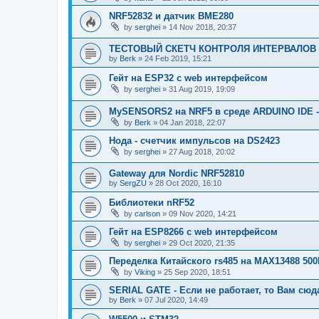
NRF52832 и датчик BME280
by
serghei
»
14 Nov 2018, 20:37
ТЕСТОВЫЙ СКЕТЧ КОНТРОЛЯ ИНТЕРВАЛОВ 
by
Berk
»
24 Feb 2019, 15:21
Гейт на ESP32 с web интерфейсом
by
serghei
»
31 Aug 2019, 19:09
MySENSORS2 на NRF5 в среде ARDUINO IDE
by
Berk
»
04 Jan 2018, 22:07
Нода - счетчик импульсов на DS2423
by
serghei
»
27 Aug 2018, 20:02
Gateway для Nordic NRF52810
by
SergZU
»
28 Oct 2020, 16:10
Библиотеки nRF52
by
carlson
»
09 Nov 2020, 14:21
Гейт на ESP8266 с web интерфейсом
by
serghei
»
29 Oct 2020, 21:35
Переделка Китайского rs485 на MAX13488 500
by
Viking
»
25 Sep 2020, 18:51
SERIAL GATE - Если не работает, то Вам сюд
by
Berk
»
07 Jul 2020, 14:49