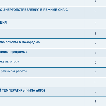
2
О ЭНЕРГОПОТРЕБЛЕНИЯ В РЕЖИМЕ СНА С
9
КЦИЯ
2
1
ство объекта в мажордомо
7
стовая программа
4
аккумулятора
0
м режимом работы
6
0
 ТЕМПЕРАТУРЫ ЧИПА nRF52
0
1