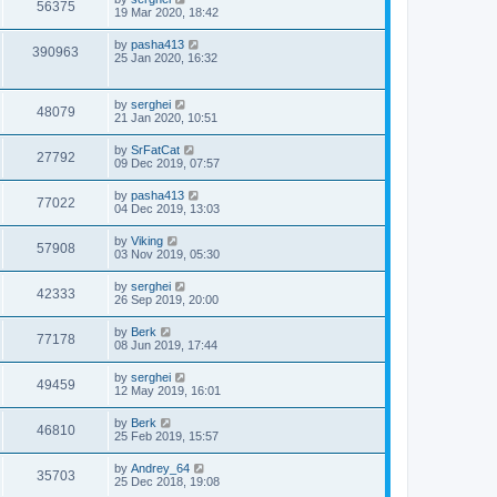
56375
19 Mar 2020, 18:42
by
pasha413
390963
25 Jan 2020, 16:32
by
serghei
48079
21 Jan 2020, 10:51
by
SrFatCat
27792
09 Dec 2019, 07:57
by
pasha413
77022
04 Dec 2019, 13:03
by
Viking
57908
03 Nov 2019, 05:30
by
serghei
42333
26 Sep 2019, 20:00
by
Berk
77178
08 Jun 2019, 17:44
by
serghei
49459
12 May 2019, 16:01
by
Berk
46810
25 Feb 2019, 15:57
by
Andrey_64
35703
25 Dec 2018, 19:08