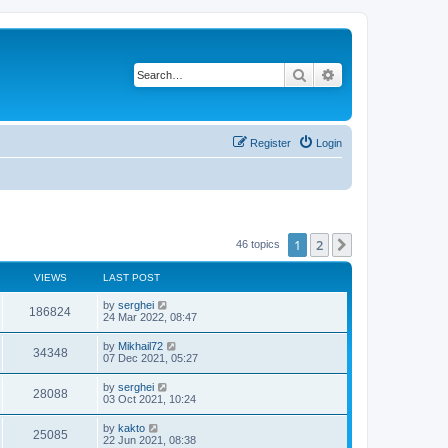
Search
Advanced search
Register
Login
1
2
Next
46 topics
VIEWS
LAST POST
by
serghei
186824
24 Mar 2022, 08:47
by
Mikhail72
34348
07 Dec 2021, 05:27
by
serghei
28088
03 Oct 2021, 10:24
by
kakto
25085
22 Jun 2021, 08:38