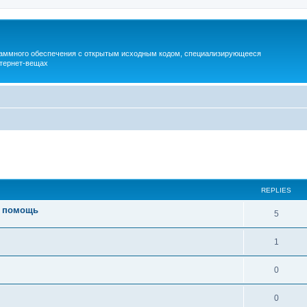
раммного обеспечения с открытым исходным кодом, специализирующееся
тернет-вещах
ed search
REPLIES
а помощь
5
1
0
0