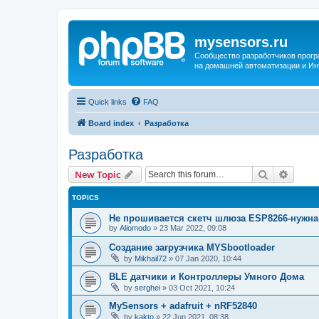
mysensors.ru
Сообщество разработчиков прог
на домашней автоматизации и Ин
Quick links
FAQ
Board index
Разработка
Разработка
Search
Advanc
New Topic
TOPICS
Не прошивается скетч шлюза ESP8266-нужн
by
Aliomodo
»
23 Mar 2022, 09:08
Создание загрузчика MYSbootloader
by
Mikhail72
»
07 Jan 2020, 10:44
BLE датчики и Контроллеры Умного Дома
by
serghei
»
03 Oct 2021, 10:24
MySensors + adafruit + nRF52840
by
kakto
»
22 Jun 2021, 08:38