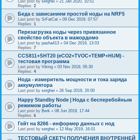
Last post by
serghei
«
21 Jan 2020, 10:51
Replies:
2
Беда с зависанием простой ноды на NRF5
Last post by
SrFatCat
«
09 Dec 2019, 07:57
Replies:
1
Перезагрузка ноды через привязанное
свойство объекта в мажордомо
Last post by
pasha413
«
04 Dec 2019, 13:03
Replies:
7
CCS811+SHT20 (eCO2+TVOC+TEMP+HUM) -
тестовая программа
Last post by
Viking
«
03 Nov 2019, 05:30
Replies:
4
Нода - измеритель мощности и тока заряда
аккумулятора
Last post by
serghei
«
26 Sep 2019, 20:00
Happy Standby Node | Нода с бесперебойным
режимом работы
Last post by
Berk
«
08 Jun 2019, 17:44
Replies:
6
Гейт на 8266 - информер данных с нод
Last post by
serghei
«
12 May 2019, 16:01
ТЕСТОВЫЙ СКЕТЧ ПОЛУЧЕНИЯ ВНУТРЕННЕЙ