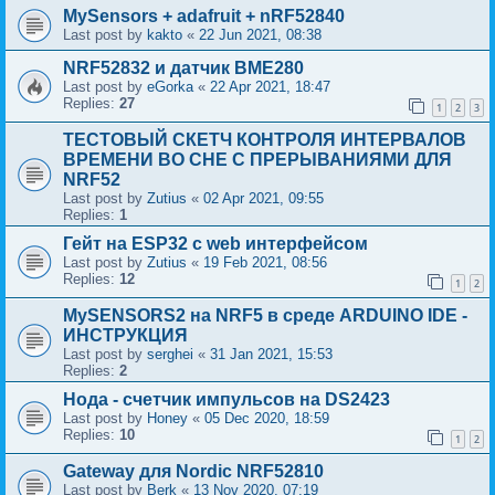
MySensors + adafruit + nRF52840
Last post by
kakto
«
22 Jun 2021, 08:38
NRF52832 и датчик BME280
Last post by
eGorka
«
22 Apr 2021, 18:47
Replies:
27
1
2
3
ТЕСТОВЫЙ СКЕТЧ КОНТРОЛЯ ИНТЕРВАЛОВ
ВРЕМЕНИ ВО СНЕ С ПРЕРЫВАНИЯМИ ДЛЯ
NRF52
Last post by
Zutius
«
02 Apr 2021, 09:55
Replies:
1
Гейт на ESP32 с web интерфейсом
Last post by
Zutius
«
19 Feb 2021, 08:56
Replies:
12
1
2
MySENSORS2 на NRF5 в среде ARDUINO IDE -
ИНСТРУКЦИЯ
Last post by
serghei
«
31 Jan 2021, 15:53
Replies:
2
Нода - счетчик импульсов на DS2423
Last post by
Honey
«
05 Dec 2020, 18:59
Replies:
10
1
2
Gateway для Nordic NRF52810
Last post by
Berk
«
13 Nov 2020, 07:19