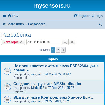
mysensors.ru
FAQ
Register
Login
S
Board index
Разработка
e
Разработка
a
Search
Advanced search
New Topic
r
1
2
Next
46 topics
c
h
Topics
Не прошивается скетч шлюза ESP8266-нужна
помощь
Last post by
serghei
«
24 Mar 2022, 08:47
Replies:
5
Создание загрузчика MYSbootloader
Last post by
Mikhail72
«
07 Dec 2021, 05:27
Replies:
1
BLE датчики и Контроллеры Умного Дома
Last post by
serghei
«
03 Oct 2021, 10:24