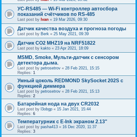
УС-RS485 — Wi-Fi контроллер автосбора
показаний счётчиков по RS-485
Last post by
Ivan
«
19 Mar 2026, 09:30
Датчик качества воздуха и прогноза погоды
Last post by
Berk
«
25 May 2021, 09:39
Датчик CO2 MHZ19 на NRF51822
Last post by
kakto
«
23 Apr 2021, 18:09
MSMD, Smoke, Мульти-датчик с сенсором
детектора дыма.
Last post by
petrosetrov
«
28 Feb 2021, 15:15
Replies:
1
Умный цоколь REDMOND SkySocket 202S с
функцией диммера
Last post by
petrosetrov
«
28 Feb 2021, 15:13
Replies:
2
Батарейная нода на двух CR2032
Last post by
l3obgp
«
15 Jan 2021, 15:44
Replies:
6
Температурник с E-Ink экраном 2.13"
Last post by
pasha413
«
16 Dec 2020, 11:37
Replies:
3