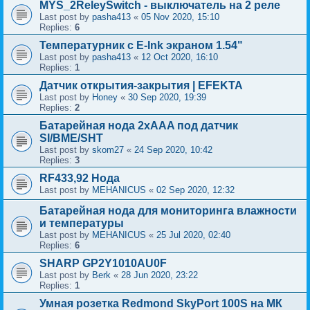
MYS_2ReleySwitch - выключатель на 2 реле
Last post by
pasha413
«
05 Nov 2020, 15:10
Replies:
6
Температурник с E-Ink экраном 1.54"
Last post by
pasha413
«
12 Oct 2020, 16:10
Replies:
1
Датчик открытия-закрытия | EFEKTA
Last post by
Honey
«
30 Sep 2020, 19:39
Replies:
2
Батарейная нода 2xAAA под датчик
SI/BME/SHT
Last post by
skom27
«
24 Sep 2020, 10:42
Replies:
3
RF433,92 Нода
Last post by
MEHANICUS
«
02 Sep 2020, 12:32
Батарейная нода для мониторинга влажности
и температуры
Last post by
MEHANICUS
«
25 Jul 2020, 02:40
Replies:
6
SHARP GP2Y1010AU0F
Last post by
Berk
«
28 Jun 2020, 23:22
Replies:
1
Умная розетка Redmond SkyPort 100S на МК