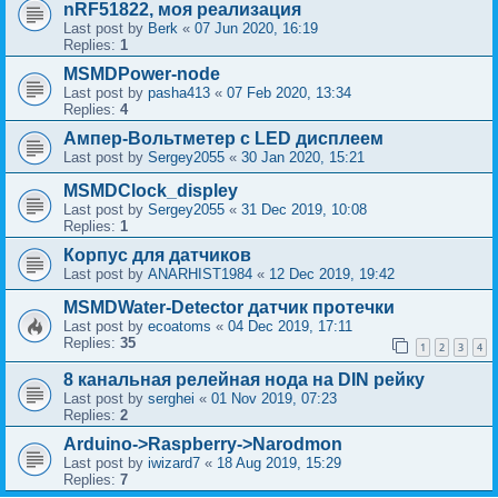
nRF51822, моя реализация
Last post by
Berk
«
07 Jun 2020, 16:19
Replies:
1
MSMDPower-node
Last post by
pasha413
«
07 Feb 2020, 13:34
Replies:
4
Ампер-Вольтметер с LED дисплеем
Last post by
Sergey2055
«
30 Jan 2020, 15:21
MSMDClock_displey
Last post by
Sergey2055
«
31 Dec 2019, 10:08
Replies:
1
Корпус для датчиков
Last post by
ANARHIST1984
«
12 Dec 2019, 19:42
MSMDWater-Detector датчик протечки
Last post by
ecoatoms
«
04 Dec 2019, 17:11
Replies:
35
1
2
3
4
8 канальная релейная нода на DIN рейку
Last post by
serghei
«
01 Nov 2019, 07:23
Replies:
2
Arduino->Raspberry->Narodmon
Last post by
iwizard7
«
18 Aug 2019, 15:29
Replies:
7