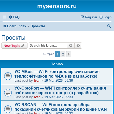
mysensors.ru
FAQ
Register
Login
S
Board index
Проекты
e
Проекты
a
Search
Advanced search
New Topic
r
1
2
Next
45 topics
c
h
Topics
УС-MBus — Wi-Fi контроллер считывания
теплосчётчиков по M-Bus (в разработке)
Last post by
Ivan
«
19 Mar 2026, 09:36
УС-OptoPort — Wi-Fi контроллер считывания
счётчиков через оптопорт (в разработке)
Last post by
Ivan
«
19 Mar 2026, 09:33
УС-RSCAN — Wi-Fi контроллер сбора
показаний счётчиков Меркурий по шине CAN
Last post by
Ivan
«
19 Mar 2026, 09:32