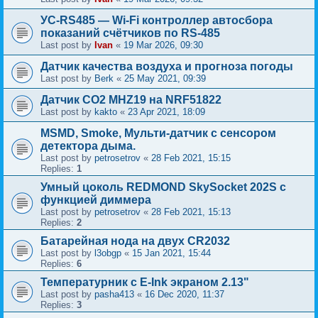
УС-RS485 — Wi-Fi контроллер автосбора
показаний счётчиков по RS-485
Last post by
Ivan
«
19 Mar 2026, 09:30
Датчик качества воздуха и прогноза погоды
Last post by
Berk
«
25 May 2021, 09:39
Датчик CO2 MHZ19 на NRF51822
Last post by
kakto
«
23 Apr 2021, 18:09
MSMD, Smoke, Мульти-датчик с сенсором
детектора дыма.
Last post by
petrosetrov
«
28 Feb 2021, 15:15
Replies:
1
Умный цоколь REDMOND SkySocket 202S с
функцией диммера
Last post by
petrosetrov
«
28 Feb 2021, 15:13
Replies:
2
Батарейная нода на двух CR2032
Last post by
l3obgp
«
15 Jan 2021, 15:44
Replies:
6
Температурник с E-Ink экраном 2.13"
Last post by
pasha413
«
16 Dec 2020, 11:37
Replies:
3