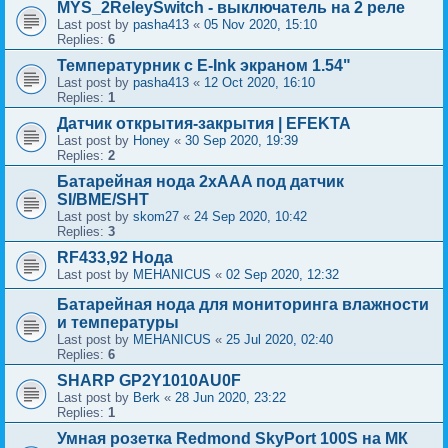
MYS_2ReleySwitch - выключатель на 2 реле
Last post by
pasha413
«
05 Nov 2020, 15:10
Replies:
6
Температурник с E-Ink экраном 1.54"
Last post by
pasha413
«
12 Oct 2020, 16:10
Replies:
1
Датчик открытия-закрытия | EFEKTA
Last post by
Honey
«
30 Sep 2020, 19:39
Replies:
2
Батарейная нода 2xAAA под датчик
SI/BME/SHT
Last post by
skom27
«
24 Sep 2020, 10:42
Replies:
3
RF433,92 Нода
Last post by
MEHANICUS
«
02 Sep 2020, 12:32
Батарейная нода для мониторинга влажности
и температуры
Last post by
MEHANICUS
«
25 Jul 2020, 02:40
Replies:
6
SHARP GP2Y1010AU0F
Last post by
Berk
«
28 Jun 2020, 23:22
Replies:
1
Умная розетка Redmond SkyPort 100S на МК