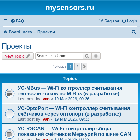
mysensors.ru
FAQ
Register
Login
S
Board index
Проекты
e
Проекты
a
Search
Advanced search
New Topic
r
1
2
Next
45 topics
c
h
Topics
УС-MBus — Wi-Fi контроллер считывания
теплосчётчиков по M-Bus (в разработке)
Last post by
Ivan
«
19 Mar 2026, 09:36
УС-OptoPort — Wi-Fi контроллер считывания
счётчиков через оптопорт (в разработке)
Last post by
Ivan
«
19 Mar 2026, 09:33
УС-RSCAN — Wi-Fi контроллер сбора
показаний счётчиков Меркурий по шине CAN
Last post by
Ivan
«
19 Mar 2026, 09:32