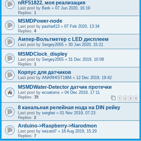
nRF51822, моя реализация
Last post by
Berk
«
07 Jun 2020, 16:19
Replies:
1
MSMDPower-node
Last post by
pasha413
«
07 Feb 2020, 13:34
Replies:
4
Ампер-Вольтметер с LED дисплеем
Last post by
Sergey2055
«
30 Jan 2020, 15:21
MSMDClock_displey
Last post by
Sergey2055
«
31 Dec 2019, 10:08
Replies:
1
Корпус для датчиков
Last post by
ANARHIST1984
«
12 Dec 2019, 19:42
MSMDWater-Detector датчик протечки
Last post by
ecoatoms
«
04 Dec 2019, 17:11
Replies:
35
1
2
3
4
8 канальная релейная нода на DIN рейку
Last post by
serghei
«
01 Nov 2019, 07:23
Replies:
2
Arduino->Raspberry->Narodmon
Last post by
iwizard7
«
18 Aug 2019, 15:29
Replies:
7