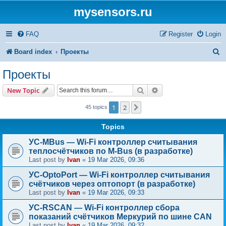
mysensors.ru
FAQ
Register
Login
S
Board index
Проекты
e
Проекты
a
Search
Advanced search
New Topic
r
1
2
Next
45 topics
c
h
Topics
УС-MBus — Wi-Fi контроллер считывания
теплосчётчиков по M-Bus (в разработке)
Last post by
Ivan
«
19 Mar 2026, 09:36
УС-OptoPort — Wi-Fi контроллер считывания
счётчиков через оптопорт (в разработке)
Last post by
Ivan
«
19 Mar 2026, 09:33
УС-RSCAN — Wi-Fi контроллер сбора
показаний счётчиков Меркурий по шине CAN
Last post by
Ivan
«
19 Mar 2026, 09:32