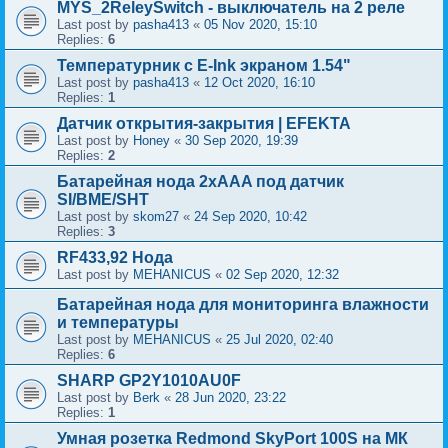
MYS_2ReleySwitch - выключатель на 2 реле
Last post by
pasha413
«
05 Nov 2020, 15:10
Replies:
6
Температурник с E-Ink экраном 1.54"
Last post by
pasha413
«
12 Oct 2020, 16:10
Replies:
1
Датчик открытия-закрытия | EFEKTA
Last post by
Honey
«
30 Sep 2020, 19:39
Replies:
2
Батарейная нода 2xAAA под датчик
SI/BME/SHT
Last post by
skom27
«
24 Sep 2020, 10:42
Replies:
3
RF433,92 Нода
Last post by
MEHANICUS
«
02 Sep 2020, 12:32
Батарейная нода для мониторинга влажности
и температуры
Last post by
MEHANICUS
«
25 Jul 2020, 02:40
Replies:
6
SHARP GP2Y1010AU0F
Last post by
Berk
«
28 Jun 2020, 23:22
Replies:
1
Умная розетка Redmond SkyPort 100S на МК