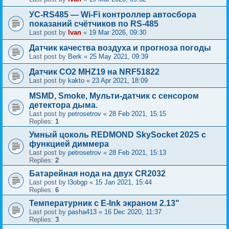
УС-RS485 — Wi-Fi контроллер автосбора
показаний счётчиков по RS-485
Last post by
Ivan
«
19 Mar 2026, 09:30
Датчик качества воздуха и прогноза погоды
Last post by
Berk
«
25 May 2021, 09:39
Датчик CO2 MHZ19 на NRF51822
Last post by
kakto
«
23 Apr 2021, 18:09
MSMD, Smoke, Мульти-датчик с сенсором
детектора дыма.
Last post by
petrosetrov
«
28 Feb 2021, 15:15
Replies:
1
Умный цоколь REDMOND SkySocket 202S с
функцией диммера
Last post by
petrosetrov
«
28 Feb 2021, 15:13
Replies:
2
Батарейная нода на двух CR2032
Last post by
l3obgp
«
15 Jan 2021, 15:44
Replies:
6
Температурник с E-Ink экраном 2.13"
Last post by
pasha413
«
16 Dec 2020, 11:37
Replies:
3