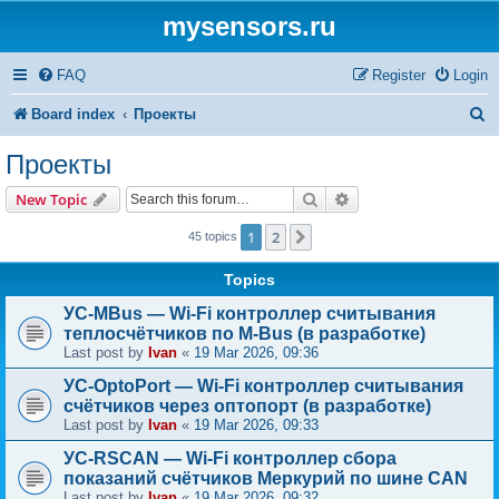
mysensors.ru
FAQ
Register
Login
S
Board index
Проекты
e
Проекты
a
Search
Advanced search
New Topic
r
1
2
Next
45 topics
c
h
Topics
УС-MBus — Wi-Fi контроллер считывания
теплосчётчиков по M-Bus (в разработке)
Last post by
Ivan
«
19 Mar 2026, 09:36
УС-OptoPort — Wi-Fi контроллер считывания
счётчиков через оптопорт (в разработке)
Last post by
Ivan
«
19 Mar 2026, 09:33
УС-RSCAN — Wi-Fi контроллер сбора
показаний счётчиков Меркурий по шине CAN
Last post by
Ivan
«
19 Mar 2026, 09:32