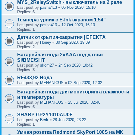
MYS_2ReleySwitch - выключатель на 2 реле
Last post by
pasha413
«
05 Nov 2020, 15:10
Replies:
6
Температурник с E-Ink экраном 1.54"
Last post by
pasha413
«
12 Oct 2020, 16:10
Replies:
1
Датчик открытия-закрытия | EFEKTA
Last post by
Honey
«
30 Sep 2020, 19:39
Replies:
2
Батарейная нода 2xAAA под датчик
SI/BME/SHT
Last post by
skom27
«
24 Sep 2020, 10:42
Replies:
3
RF433,92 Нода
Last post by
MEHANICUS
«
02 Sep 2020, 12:32
Батарейная нода для мониторинга влажности
и температуры
Last post by
MEHANICUS
«
25 Jul 2020, 02:40
Replies:
6
SHARP GP2Y1010AU0F
Last post by
Berk
«
28 Jun 2020, 23:22
Replies:
1
Умная розетка Redmond SkyPort 100S на МК