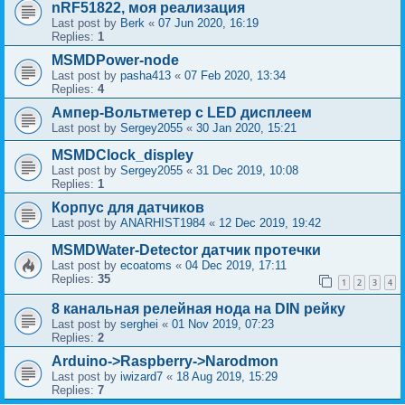
nRF51822, моя реализация
Last post by
Berk
«
07 Jun 2020, 16:19
Replies:
1
MSMDPower-node
Last post by
pasha413
«
07 Feb 2020, 13:34
Replies:
4
Ампер-Вольтметер с LED дисплеем
Last post by
Sergey2055
«
30 Jan 2020, 15:21
MSMDClock_displey
Last post by
Sergey2055
«
31 Dec 2019, 10:08
Replies:
1
Корпус для датчиков
Last post by
ANARHIST1984
«
12 Dec 2019, 19:42
MSMDWater-Detector датчик протечки
Last post by
ecoatoms
«
04 Dec 2019, 17:11
Replies:
35
1
2
3
4
8 канальная релейная нода на DIN рейку
Last post by
serghei
«
01 Nov 2019, 07:23
Replies:
2
Arduino->Raspberry->Narodmon
Last post by
iwizard7
«
18 Aug 2019, 15:29
Replies:
7