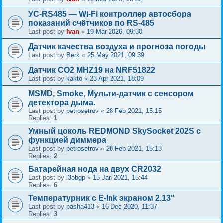
УС-RS485 — Wi-Fi контроллер автосбора
показаний счётчиков по RS-485
Last post by
Ivan
«
19 Mar 2026, 09:30
Датчик качества воздуха и прогноза погоды
Last post by
Berk
«
25 May 2021, 09:39
Датчик CO2 MHZ19 на NRF51822
Last post by
kakto
«
23 Apr 2021, 18:09
MSMD, Smoke, Мульти-датчик с сенсором
детектора дыма.
Last post by
petrosetrov
«
28 Feb 2021, 15:15
Replies:
1
Умный цоколь REDMOND SkySocket 202S с
функцией диммера
Last post by
petrosetrov
«
28 Feb 2021, 15:13
Replies:
2
Батарейная нода на двух CR2032
Last post by
l3obgp
«
15 Jan 2021, 15:44
Replies:
6
Температурник с E-Ink экраном 2.13"
Last post by
pasha413
«
16 Dec 2020, 11:37
Replies:
3