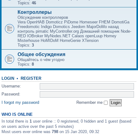
Topics:
46
Контроллеры
Обсуждение контроллеров
Vera OpenHAB Domoticz PiDome Homeseer FHEM DomotiGa
Freedomotic Indigo Domotics Jeedom MajorDoMo назад
контроль pimatic MyController.org Домашний помощник Node-
RED IOBroker MyNodes.NET Calaos openLuup Homey
Misterhouse HoMIDoM HomeGenie XTension
Topics:
3
Общее обсуждения
Общайтесь о чём угодно
Topics:
8
LOGIN
•
REGISTER
Username:
Password:
I forgot my password
Remember me
WHO IS ONLINE
In total there is
1
user online :: 0 registered, 0 hidden and 1 guest (based
on users active over the past 5 minutes)
Most users ever online was
798
on 15 Jan 2020, 09:32