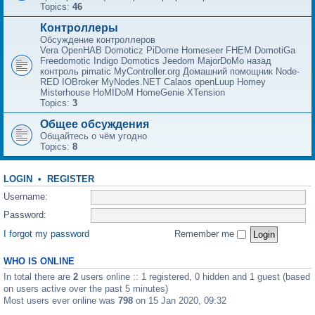
Topics:
46
Контроллеры
Обсуждение контроллеров
Vera OpenHAB Domoticz PiDome Homeseer FHEM DomotiGa
Freedomotic Indigo Domotics Jeedom MajorDoMo назад
контроль pimatic MyController.org Домашний помощник Node-
RED IOBroker MyNodes.NET Calaos openLuup Homey
Misterhouse HoMIDoM HomeGenie XTension
Topics:
3
Общее обсуждения
Общайтесь о чём угодно
Topics:
8
LOGIN
•
REGISTER
Username:
Password:
I forgot my password
Remember me
WHO IS ONLINE
In total there are
2
users online :: 1 registered, 0 hidden and 1 guest (based
on users active over the past 5 minutes)
Most users ever online was
798
on 15 Jan 2020, 09:32