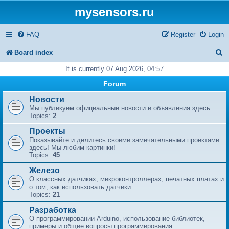
mysensors.ru
FAQ
Register
Login
S
Board index
e
It is currently 07 Aug 2026, 04:57
a
Forum
r
Новости
Мы публикуем официальные новости и объявления здесь
c
Topics:
2
h
Проекты
Показывайте и делитесь своими замечательными проектами
здесь! Мы любим картинки!
Topics:
45
Железо
О классных датчиках, микроконтроллерах, печатных платах и
​​о том, как использовать датчики.
Topics:
21
Разработка
О программировании Arduino, использование библиотек,
примеры и общие вопросы программирования.