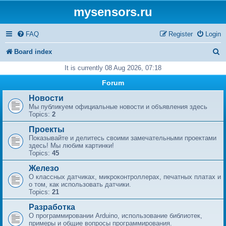
mysensors.ru
FAQ
Register
Login
S
Board index
e
It is currently 08 Aug 2026, 07:18
a
Forum
r
Новости
Мы публикуем официальные новости и объявления здесь
c
Topics:
2
h
Проекты
Показывайте и делитесь своими замечательными проектами
здесь! Мы любим картинки!
Topics:
45
Железо
О классных датчиках, микроконтроллерах, печатных платах и
​​о том, как использовать датчики.
Topics:
21
Разработка
О программировании Arduino, использование библиотек,
примеры и общие вопросы программирования.