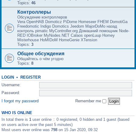
Topics:
46
Контроллеры
Обсуждение контроллеров
Vera OpenHAB Domoticz PiDome Homeseer FHEM DomotiGa
Freedomotic Indigo Domotics Jeedom MajorDoMo назад
контроль pimatic MyController.org Домашний помощник Node-
RED IOBroker MyNodes.NET Calaos openLuup Homey
Misterhouse HoMIDoM HomeGenie XTension
Topics:
3
Общее обсуждения
Общайтесь о чём угодно
Topics:
8
LOGIN
•
REGISTER
Username:
Password:
I forgot my password
Remember me
WHO IS ONLINE
In total there is
1
user online :: 0 registered, 0 hidden and 1 guest (based
on users active over the past 5 minutes)
Most users ever online was
798
on 15 Jan 2020, 09:32