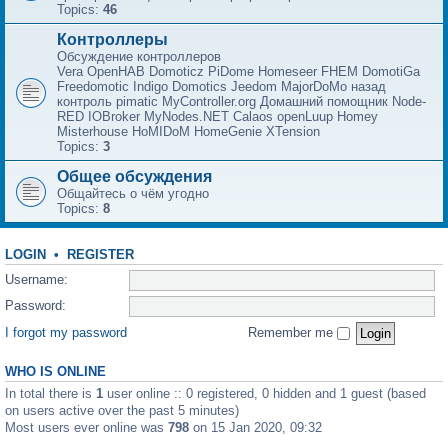
Topics:
46
Контроллеры
Обсуждение контроллеров
Vera OpenHAB Domoticz PiDome Homeseer FHEM DomotiGa
Freedomotic Indigo Domotics Jeedom MajorDoMo назад
контроль pimatic MyController.org Домашний помощник Node-
RED IOBroker MyNodes.NET Calaos openLuup Homey
Misterhouse HoMIDoM HomeGenie XTension
Topics:
3
Общее обсуждения
Общайтесь о чём угодно
Topics:
8
LOGIN
•
REGISTER
Username:
Password:
I forgot my password
Remember me
WHO IS ONLINE
In total there is
1
user online :: 0 registered, 0 hidden and 1 guest (based
on users active over the past 5 minutes)
Most users ever online was
798
on 15 Jan 2020, 09:32