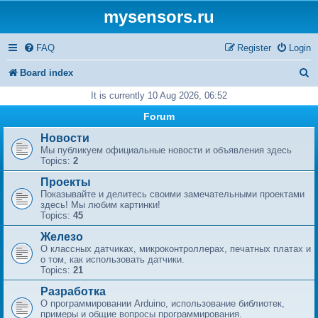
mysensors.ru
FAQ
Register
Login
S
Board index
e
It is currently 10 Aug 2026, 06:52
a
Forum
r
Новости
Мы публикуем официальные новости и объявления здесь
c
Topics:
2
h
Проекты
Показывайте и делитесь своими замечательными проектами
здесь! Мы любим картинки!
Topics:
45
Железо
О классных датчиках, микроконтроллерах, печатных платах и
​​о том, как использовать датчики.
Topics:
21
Разработка
О программировании Arduino, использование библиотек,
примеры и общие вопросы программирования.