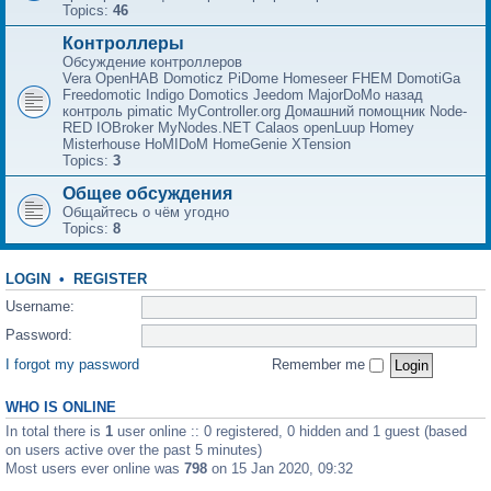
Topics:
46
Контроллеры
Обсуждение контроллеров
Vera OpenHAB Domoticz PiDome Homeseer FHEM DomotiGa
Freedomotic Indigo Domotics Jeedom MajorDoMo назад
контроль pimatic MyController.org Домашний помощник Node-
RED IOBroker MyNodes.NET Calaos openLuup Homey
Misterhouse HoMIDoM HomeGenie XTension
Topics:
3
Общее обсуждения
Общайтесь о чём угодно
Topics:
8
LOGIN
•
REGISTER
Username:
Password:
I forgot my password
Remember me
WHO IS ONLINE
In total there is
1
user online :: 0 registered, 0 hidden and 1 guest (based
on users active over the past 5 minutes)
Most users ever online was
798
on 15 Jan 2020, 09:32