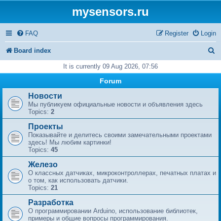
mysensors.ru
FAQ
Register
Login
S
Board index
e
It is currently 09 Aug 2026, 07:56
a
Forum
r
Новости
Мы публикуем официальные новости и объявления здесь
c
Topics:
2
h
Проекты
Показывайте и делитесь своими замечательными проектами
здесь! Мы любим картинки!
Topics:
45
Железо
О классных датчиках, микроконтроллерах, печатных платах и
​​о том, как использовать датчики.
Topics:
21
Разработка
О программировании Arduino, использование библиотек,
примеры и общие вопросы программирования.