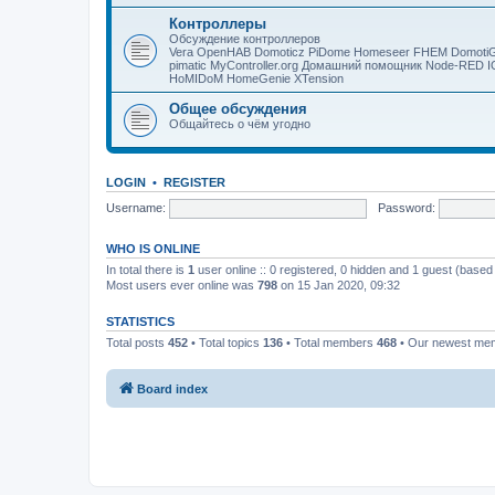
Контроллеры
Обсуждение контроллеров
Vera OpenHAB Domoticz PiDome Homeseer FHEM DomotiGa
pimatic MyController.org Домашний помощник Node-RED 
HoMIDoM HomeGenie XTension
Общее обсуждения
Общайтесь о чём угодно
LOGIN
•
REGISTER
Username:
Password:
WHO IS ONLINE
In total there is
1
user online :: 0 registered, 0 hidden and 1 guest (based
Most users ever online was
798
on 15 Jan 2020, 09:32
STATISTICS
Total posts
452
• Total topics
136
• Total members
468
• Our newest m
Board index