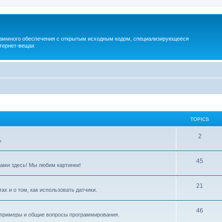
раммного обеспечения с открытым исходным кодом, специализирующееся
тернет-вещах
TOPICS
2
ь
45
ами здесь! Мы любим картинки!
21
 и ​​о том, как использовать датчики.
46
, примеры и общие вопросы программирования.