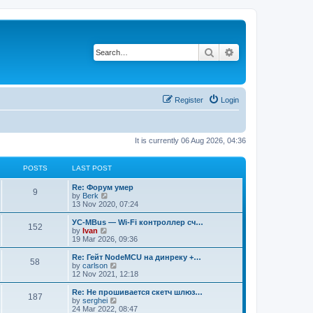
Search
Advanced search
Register
Login
It is currently 06 Aug 2026, 04:36
POSTS
LAST POST
Re: Форум умер
9
V
by
Berk
i
13 Nov 2020, 07:24
e
w
УС-MBus — Wi-Fi контроллер сч…
152
t
V
by
Ivan
h
i
19 Mar 2026, 09:36
e
e
l
w
Re: Гейт NodeMCU на динреку +…
58
a
t
V
by
carlson
t
h
i
12 Nov 2021, 12:18
e
e
e
s
l
w
Re: Не прошивается скетч шлюз…
t
187
a
t
V
by
serghei
p
t
h
i
24 Mar 2022, 08:47
o