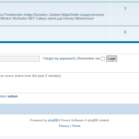
3
 Freedomotic Indigo Domotics Jeedom MajorDoMo назад контроль
IOBroker MyNodes.NET Calaos openLuup Homey Misterhouse
8
I forgot my password
|
Remember me
 on users active over the past 5 minutes)
ember
ssbon
Powered by
phpBB
® Forum Software © phpBB Limited
Privacy
|
Terms