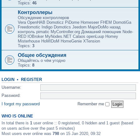
Topics:
46
Контроллеры
Обсуждение контроллеров
Vera OpenHAB Domoticz PiDome Homeseer FHEM DomotiGa
Freedomotic Indigo Domotics Jeedom MajorDoMo назад
контроль pimatic MyController.org Домашний помощник Node-
RED IOBroker MyNodes.NET Calaos openLuup Homey
Misterhouse HoMIDoM HomeGenie XTension
Topics:
3
Общее обсуждения
Общайтесь о чём угодно
Topics:
8
LOGIN
•
REGISTER
Username:
Password:
I forgot my password
Remember me
WHO IS ONLINE
In total there is
1
user online :: 0 registered, 0 hidden and 1 guest (based
on users active over the past 5 minutes)
Most users ever online was
798
on 15 Jan 2020, 09:32