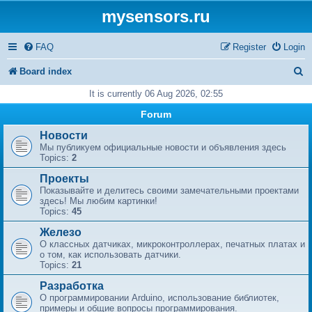
mysensors.ru
FAQ
Register
Login
S
Board index
e
It is currently 06 Aug 2026, 02:55
a
Forum
r
Новости
Мы публикуем официальные новости и объявления здесь
c
Topics:
2
h
Проекты
Показывайте и делитесь своими замечательными проектами
здесь! Мы любим картинки!
Topics:
45
Железо
О классных датчиках, микроконтроллерах, печатных платах и
​​о том, как использовать датчики.
Topics:
21
Разработка
О программировании Arduino, использование библиотек,
примеры и общие вопросы программирования.