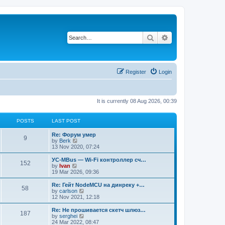
Search
Advanced search
Register
Login
It is currently 08 Aug 2026, 00:39
POSTS
LAST POST
Re: Форум умер
9
V
by
Berk
i
13 Nov 2020, 07:24
e
w
УС-MBus — Wi-Fi контроллер сч…
152
t
V
by
Ivan
h
i
19 Mar 2026, 09:36
e
e
l
w
Re: Гейт NodeMCU на динреку +…
58
a
t
V
by
carlson
t
h
i
12 Nov 2021, 12:18
e
e
e
s
l
w
Re: Не прошивается скетч шлюз…
t
187
a
t
V
by
serghei
p
t
h
i
24 Mar 2022, 08:47
o