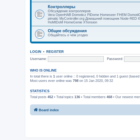
Контроллеры
Обсуждение контроллеров
Vera OpenHAB Domoticz PiDome Homeseer FHEM DomotiGa
pimatic MyController.org Домашний помощник Node-RED 
HoMIDoM HomeGenie XTension
Общее обсуждения
Общайтесь о чём угодно
LOGIN
•
REGISTER
Username:
Password:
WHO IS ONLINE
In total there is
1
user online :: 0 registered, 0 hidden and 1 guest (based
Most users ever online was
798
on 15 Jan 2020, 09:32
STATISTICS
Total posts
452
• Total topics
136
• Total members
468
• Our newest m
Board index