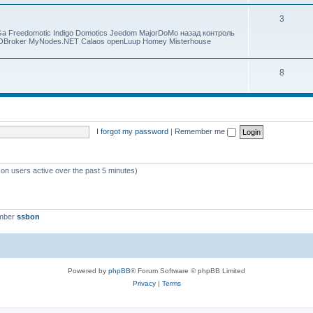
3
 Freedomotic Indigo Domotics Jeedom MajorDoMo назад контроль
IOBroker MyNodes.NET Calaos openLuup Homey Misterhouse
8
I forgot my password
|
Remember me
 on users active over the past 5 minutes)
ember
ssbon
Powered by
phpBB
® Forum Software © phpBB Limited
Privacy
|
Terms